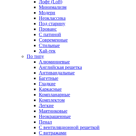
Лофт (Loft)
Минимализм
Модерн
Неоклассика
Под старину
Прованс
С патиной
Современные
Стильные
Хай-тек
По типу
Алюминиевые
Английская решетка
Антивандальные
Багетные
Гладкие
Каркасные
Компланарные
Комплектом
Легкие
Маятниковые
Неокрашенные
Пенал
С вентиляционной решеткой
С витражами