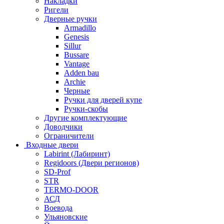
Накладки
Ригели
Дверные ручки
Armadillo
Genesis
Sillur
Bussare
Vantage
Adden bau
Archie
Черные
Ручки для дверей купе
Ручки-скобы
Другие комплектующие
Доводчики
Ограничители
Входные двери
Labirint (Лабиринт)
Regidoors (Двери регионов)
SD-Prof
STR
TERMO-DOOR
АСД
Воевода
Ульяновские