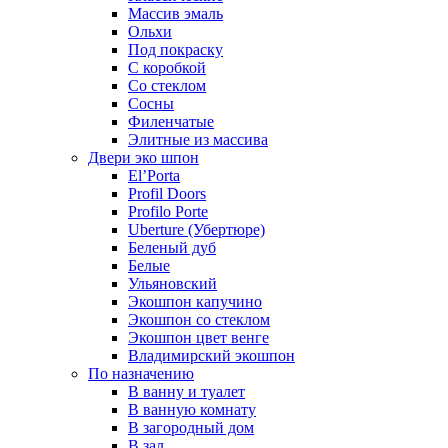
Массив эмаль
Ольхи
Под покраску
С коробкой
Со стеклом
Сосны
Филенчатые
Элитные из массива
Двери эко шпон
El’Porta
Profil Doors
Profilo Porte
Uberture (Убертюре)
Беленый дуб
Белые
Ульяновский
Экошпон капучино
Экошпон со стеклом
Экошпон цвет венге
Владимирский экошпон
По назначению
В ванну и туалет
В ванную комнату
В загородный дом
В зал