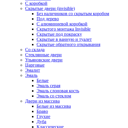
С коробкой
Скрытые двери (invisible)
Без наличников со скрытым коробом
Под дерево
С алюминиевой коробкой
Скрытого монтажа Invisible
Скрытые под покраску
Скрытые в ванную и туалет
Скрытые обратного открывания
Со склада
Стеклянные двери
Ульяновские двери
Царговые
Эмалит
Эмаль
Белые
Эмаль серая
Эмаль слоновая кость
Эмаль со стеклом
Двери из массива
Белые из массива
Браво
Глухие
Дуба
Классические