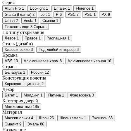
Серия
Atum Pro
1
Eco-light
1
Emalex
1
Florence
1
Glanta (Гланта)
2
Loft
1
P
6
PSC
7
PSE
1
PX
9
Urban
2
Vesta
1
Скинни
1
Показать еще 3
Скрыть
По типу открывания
Левое
1
Правое
1
Распашная
1
Стиль (дизайн)
Классические
3
Под любой интерьер
3
Кромка
ABS
10
Алюминиевая хром
8
Алюминиевая черная
16
Страна
Беларусь
1
Россия
12
Конструкция полотна
Каркасно - щитовые
2
Декор
Багет
1
Молдинг
1
Патина
1
Фрезеровка
3
Категория дверей
Межкомнатные
185
Материал
Массив ольхи
4
Шпон
26
Шпон+эмаль
1
Экошпон
63
Эмалит
9
Эмаль
86
Назначение