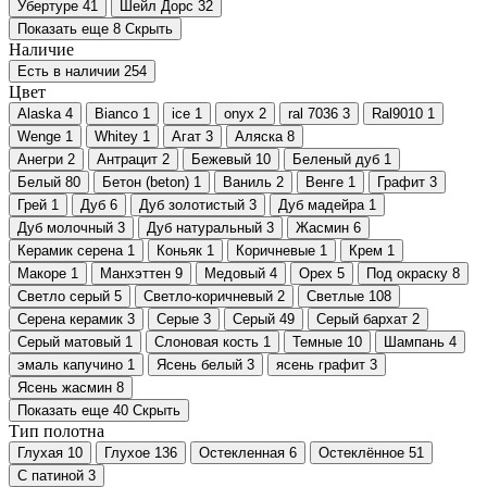
Убертуре
41
Шейл Дорс
32
Показать еще 8
Скрыть
Наличие
Есть в наличии
254
Цвет
Alaska
4
Bianco
1
ice
1
onyx
2
ral 7036
3
Ral9010
1
Wenge
1
Whitey
1
Агат
3
Аляска
8
Анегри
2
Антрацит
2
Бежевый
10
Беленый дуб
1
Белый
80
Бетон (beton)
1
Ваниль
2
Венге
1
Графит
3
Грей
1
Дуб
6
Дуб золотистый
3
Дуб мадейра
1
Дуб молочный
3
Дуб натуральный
3
Жасмин
6
Керамик серена
1
Коньяк
1
Коричневые
1
Крем
1
Макоре
1
Манхэттен
9
Медовый
4
Орех
5
Под окраску
8
Светло серый
5
Светло-коричневый
2
Светлые
108
Серена керамик
3
Серые
3
Серый
49
Серый бархат
2
Серый матовый
1
Слоновая кость
1
Темные
10
Шампань
4
эмаль капучино
1
Ясень белый
3
ясень графит
3
Ясень жасмин
8
Показать еще 40
Скрыть
Тип полотна
Глухая
10
Глухое
136
Остекленная
6
Остеклённое
51
С патиной
3