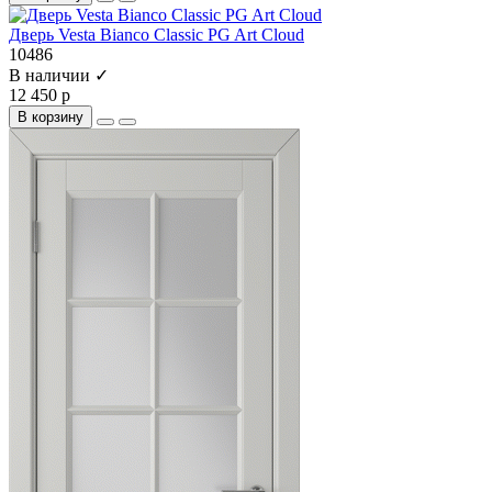
Дверь Vesta Bianco Classic PG Art Cloud
10486
В наличии ✓
12 450 р
В корзину