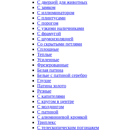
С дверцей для животных
С замком
С иллюминатором
С плинтусами
С порогом
С узкими наличниками
С фрамугой
С шумоизоляцией
Со скрытыми петлями
Сплошные
Теплые
Усиленные
Фрезерованные
Белая патина
Белые с патиной серебро
Глухие
Патина золото
Резные
С капителями
С кругом в центре
С молдингом
С патиной
С алюминиевой кромкой
Триплекс
С телескопическим погонажем