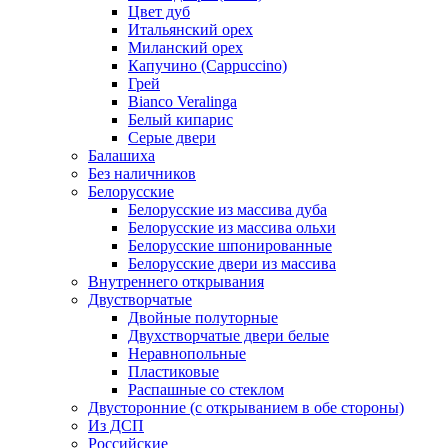
Цвет дуб
Итальянский орех
Миланский орех
Капучино (Cappuccino)
Грей
Bianco Veralinga
Белый кипарис
Серые двери
Балашиха
Без наличников
Белорусские
Белорусские из массива дуба
Белорусские из массива ольхи
Белорусские шпонированные
Белорусские двери из массива
Внутреннего открывания
Двустворчатые
Двойные полуторные
Двухстворчатые двери белые
Неравнопольные
Пластиковые
Распашные со стеклом
Двусторонние (с открыванием в обе стороны)
Из ДСП
Российские