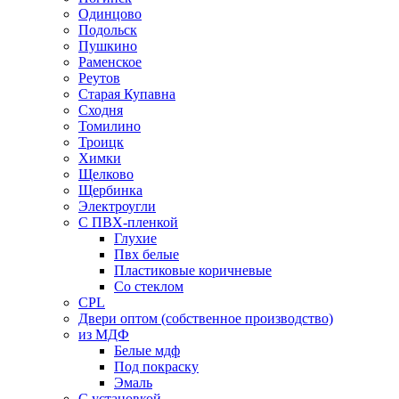
Одинцово
Подольск
Пушкино
Раменское
Реутов
Старая Купавна
Сходня
Томилино
Троицк
Химки
Щелково
Щербинка
Электроугли
C ПВХ-пленкой
Глухие
Пвх белые
Пластиковые коричневые
Со стеклом
CPL
Двери оптом (собственное производство)
из МДФ
Белые мдф
Под покраску
Эмаль
С установкой