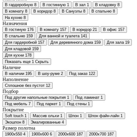
В гардеробную
8
В гостинную
1
В зал
1
В кладовку
8
В комнату
8
В коридор
8
В Санузлы
8
В спальню
8
На кухню
8
Назначения
В гостиную
176
В комнату
157
В коридор
21
В офис
157
В спальню
159
Для ванной и туалета
141
Для гардеробной
157
Для деревянного дома
159
Для зала
19
Для кладовой
159
Для кухни
178
Показать еще 1
Скрыть
Наличие
В наличии
195
В шоу-руме
2
Под заказ
122
Наполнение
Сплошное без пустот
12
Подбор
Под другие напольные покрытия
1
Под ламинат
1
Под мебель
7
Под паркет
1
Под стены
1
Покрытие
Soft touch
1
Массив ольхи
1
Шпон
1
Шпон файн-лайн
1
Экошпон
8
Эмалированные
4
Размер полотна
1900х550
4
1900х600
6
2000х600
187
2000х700
187