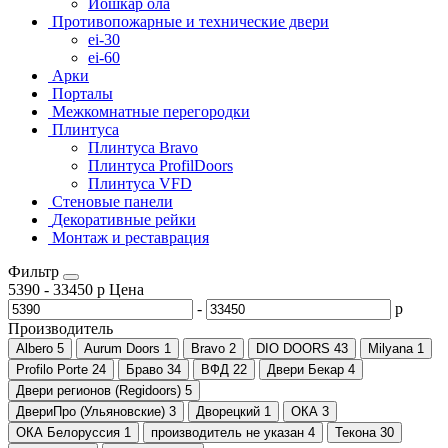
Йошкар ола
Противопожарные и технические двери
ei-30
ei-60
Арки
Порталы
Межкомнатные перегородки
Плинтуса
Плинтуса Bravo
Плинтуса ProfilDoors
Плинтуса VFD
Стеновые панели
Декоративные рейки
Монтаж и реставрация
Фильтр
5390
-
33450
р
Цена
-
р
Производитель
Albero
5
Aurum Doors
1
Bravo
2
DIO DOORS
43
Milyana
1
Profilo Porte
24
Браво
34
ВФД
22
Двери Бекар
4
Двери регионов (Regidoors)
5
ДвериПро (Ульяновские)
3
Дворецкий
1
ОКА
3
ОКА Белоруссия
1
производитель не указан
4
Текона
30