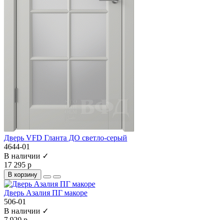
Дверь VFD Гланта ДО светло-серый
4644-01
В наличии ✓
17 295 р
В корзину
Дверь Азалия ПГ макоре
506-01
В наличии ✓
7 920 р