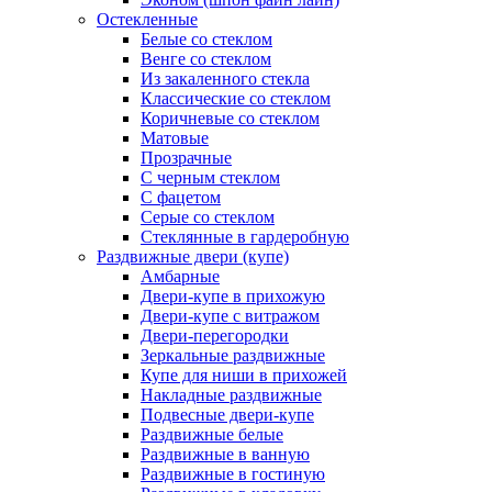
Остекленные
Белые со стеклом
Венге со стеклом
Из закаленного стекла
Классические со стеклом
Коричневые со стеклом
Матовые
Прозрачные
С черным стеклом
С фацетом
Серые со стеклом
Стеклянные в гардеробную
Раздвижные двери (купе)
Амбарные
Двери-купе в прихожую
Двери-купе с витражом
Двери-перегородки
Зеркальные раздвижные
Купе для ниши в прихожей
Накладные раздвижные
Подвесные двери-купе
Раздвижные белые
Раздвижные в ванную
Раздвижные в гостиную