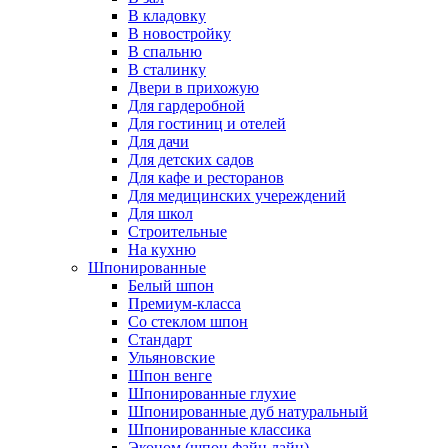
В кладовку
В новостройку
В спальню
В сталинку
Двери в прихожую
Для гардеробной
Для гостиниц и отелей
Для дачи
Для детских садов
Для кафе и ресторанов
Для медицинских учереждений
Для школ
Строительные
На кухню
Шпонированные
Белый шпон
Премиум-класса
Со стеклом шпон
Стандарт
Ульяновские
Шпон венге
Шпонированные глухие
Шпонированные дуб натуральный
Шпонированные классика
Эконом (шпон файн лайн)