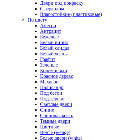
Двери под покраску
С зеркалом
Влагостойкие (пластиковые)
По цвету
Анегри
Антрацит
Бежевые
Белый винил
Белый сандал
Белый ясень
Графит
Зеленые
Коричневый
Красное дерево
Махагон
Палисандр
Под бетон
Под дерево
Светлые двери
Синие
Слоновая кость
Темные двери
Цветные
Венге (wenge)
Белые двери (white)