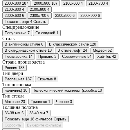
2000х800
187
2000х900
187
2100х600
4
2100х700
4
2100х800
4
2100х900
4
2300х600
6
2300х700
6
2300х800
6
2300х900
6
Показать еще 4
Скрыть
Спецпредложение
Популярные
7
Со скидкой
1
Стиль
В английском стиле
6
В классическом стиле
120
В скандинавском стиле
18
В стиле лофт
24
Модерн
62
Неоклассика
14
Прованс
3
Современные
54
Хай-Тек
42
Страна производства
Россия
183
Тип двери
Распашная
187
Скрытые
8
Тип погоножа
наличник)
10
Телескопический комплект (коробка
10
Тип стекла
Матовое
23
Триплекс
1
Черное
3
Толщина полотна
36-38 мм
5
38-40 мм
7
Показать еще 18 фильтров
Скрыть
Сбросить
Выберите фильтры