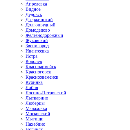
Апрелевка
Видное
Дедовск
Дзержинский
Долгопрудный
Домодедово
Железнодорожный
Жуковский
Звенигород
Ивантеевка
Истра
Королев
Красноармейск
Красногорск
Краснознаменск
Кубинка
Лобня
Лосино-Петровский
Лыткарино
Люберцы
Малаховка
Московский
Мытищи
Нахабино
Ногинск