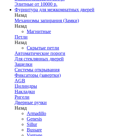
Элитные от 10000 р.
Фурнитура для межкомнатных дверей
Назад
Механизмы запирания (Замки)
Назад
Магнитные
Петли
Назад
Скрытые петли
Автоматические пороги
Для стеклянных дверей
Защелки
Системы открывания
Фиксаторы (завертки)
AGB
Цилиндры
Накладки
Ригели
Дверные ручки
Назад
Armadillo
Genesis
Sillur
Bussare
Vantage