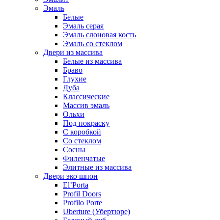
Эмаль
Белые
Эмаль серая
Эмаль слоновая кость
Эмаль со стеклом
Двери из массива
Белые из массива
Браво
Глухие
Дуба
Классические
Массив эмаль
Ольхи
Под покраску
С коробкой
Со стеклом
Сосны
Филенчатые
Элитные из массива
Двери эко шпон
El’Porta
Profil Doors
Profilo Porte
Uberture (Убертюре)