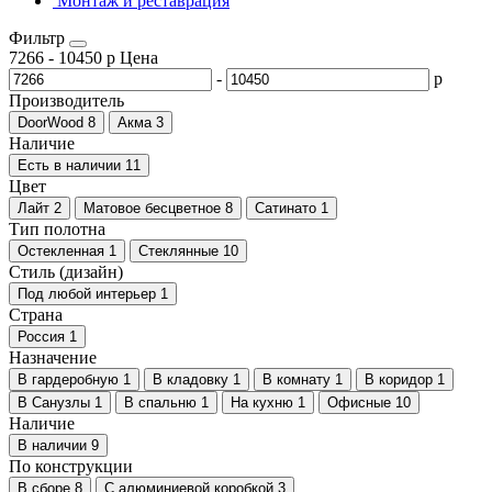
Монтаж и реставрация
Фильтр
7266
-
10450
р
Цена
-
р
Производитель
DoorWood
8
Акма
3
Наличие
Есть в наличии
11
Цвет
Лайт
2
Матовое бесцветное
8
Сатинато
1
Тип полотна
Остекленная
1
Стеклянные
10
Стиль (дизайн)
Под любой интерьер
1
Страна
Россия
1
Назначение
В гардеробную
1
В кладовку
1
В комнату
1
В коридор
1
В Санузлы
1
В спальню
1
На кухню
1
Офисные
10
Наличие
В наличии
9
По конструкции
В сборе
8
С алюминиевой коробкой
3