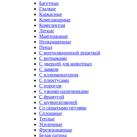
Багетные
Гладкие
Каркасные
Компланарные
Комплектом
Легкие
Маятниковые
Неокрашенные
Пенал
С вентиляционной решеткой
С витражами
С дверцей для животных
С замком
С иллюминатором
С плинтусами
С порогом
С узкими наличниками
С фрамугой
С шумоизоляцией
Со скрытыми петлями
Сплошные
Теплые
Усиленные
Фрезерованные
Белая патина