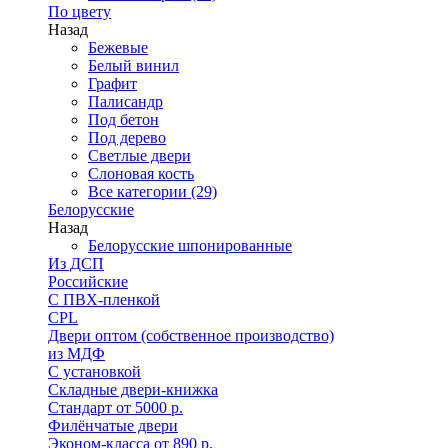
По цвету
Назад
Бежевые
Белый винил
Графит
Палисандр
Под бетон
Под дерево
Светлые двери
Слоновая кость
Все категории (29)
Белорусские
Назад
Белорусские шпонированные
Из ДСП
Российские
C ПВХ-пленкой
CPL
Двери оптом (собственное производство)
из МДФ
С установкой
Складные двери-книжка
Стандарт от 5000 р.
Филёнчатые двери
Эконом-класса от 890 р.