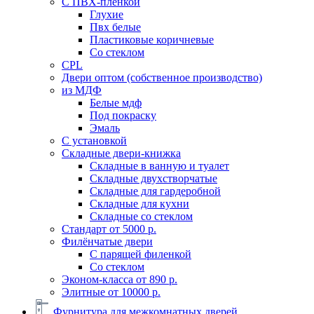
C ПВХ-пленкой
Глухие
Пвх белые
Пластиковые коричневые
Со стеклом
CPL
Двери оптом (собственное производство)
из МДФ
Белые мдф
Под покраску
Эмаль
С установкой
Складные двери-книжка
Складные в ванную и туалет
Складные двухстворчатые
Складные для гардеробной
Складные для кухни
Складные со стеклом
Стандарт от 5000 р.
Филёнчатые двери
С парящей филенкой
Со стеклом
Эконом-класса от 890 р.
Элитные от 10000 р.
Фурнитура для межкомнатных дверей