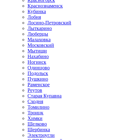
Красногорск
Краснознаменск
Кубинка
Лобня
Лосино-Петровский
Лыткарино
Люберцы
Малаховка
Московский
Мытищи
Нахабино
Ногинск
Одинцово
Подольск
Пушкино
Раменское
Реутов
Старая Купавна
Сходня
Томилино
Троицк
Химки
Щелково
Щербинка
Электроугли