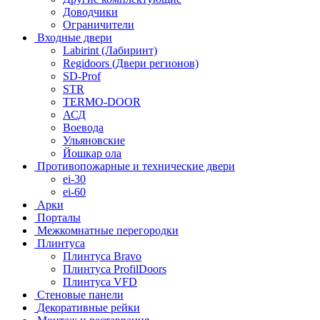
Доводчики
Ограничители
Входные двери
Labirint (Лабиринт)
Regidoors (Двери регионов)
SD-Prof
STR
TERMO-DOOR
АСД
Воевода
Ульяновские
Йошкар ола
Противопожарные и технические двери
ei-30
ei-60
Арки
Порталы
Межкомнатные перегородки
Плинтуса
Плинтуса Bravo
Плинтуса ProfilDoors
Плинтуса VFD
Стеновые панели
Декоративные рейки