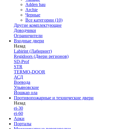
Adden bau
Archie
Черные
Все категории (10)
Другие комплектующие
Доводчики
Ограничители
Входные двери
Назад
Labirint (Лабиринт)
Regidoors (Двери регионов)
SD-Prof
STR
TERMO-DOOR
АСД
Воевода
Ульяновские
Йошкар ола
Противопожарные и технические двери
Назад
ei-30
ei-60
Арки
Порталы
Межкомнатные перегородки