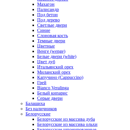
Махагон
Палисандр
Под бетон
Под дерево
Светлые двери
Синие
Слоновая кость
Темные двери
Цветные
Венге (wenge)
Белые двери (white)
Цвет дуб
Итальянский орех
Миланский орех
Капучино (Cappuccino)
Грей
Bianco Veralinga
Белый кипарис
Серые двери
Балашиха
Без наличников
Белорусские
Белорусские из массива дуба
Белорусские из массива ольхи
Белорусские шпонированные