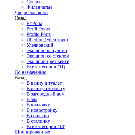
Сосны
Филенчатые
Двери эко шпон
Назад
El’Porta
Profil Doors
Profilo Porte
Uberture (Убертюре)
Ульяновский
Экошпон капучино
Экошпон со стеклом
Экошпон цвет венге
Все категории (11)
По назначению
Назад
В ванну и туалет
В ванную комнату
В загородный дом
В зал
В кладовку
В новостройку
В спальню
В сталинку
Все категории (18)
Шпонированные