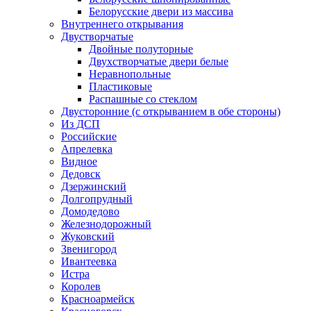
Белорусские двери из массива
Внутреннего открывания
Двустворчатые
Двойные полуторные
Двухстворчатые двери белые
Неравнопольные
Пластиковые
Распашные со стеклом
Двусторонние (с открыванием в обе стороны)
Из ДСП
Российские
Апрелевка
Видное
Дедовск
Дзержинский
Долгопрудный
Домодедово
Железнодорожный
Жуковский
Звенигород
Ивантеевка
Истра
Королев
Красноармейск