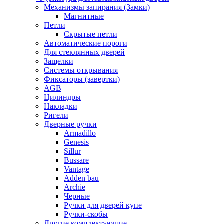
Механизмы запирания (Замки)
Магнитные
Петли
Скрытые петли
Автоматические пороги
Для стеклянных дверей
Защелки
Системы открывания
Фиксаторы (завертки)
AGB
Цилиндры
Накладки
Ригели
Дверные ручки
Armadillo
Genesis
Sillur
Bussare
Vantage
Adden bau
Archie
Черные
Ручки для дверей купе
Ручки-скобы
Другие комплектующие