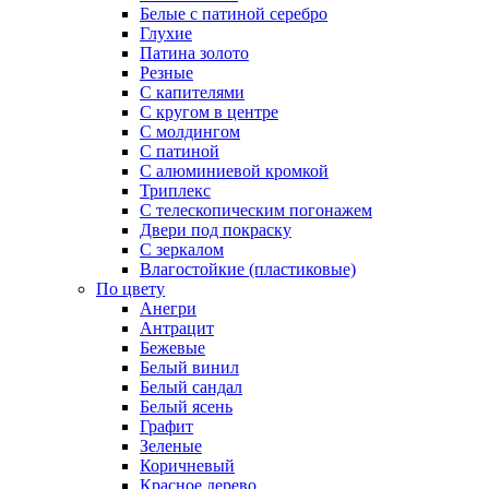
Белые с патиной серебро
Глухие
Патина золото
Резные
С капителями
С кругом в центре
С молдингом
С патиной
С алюминиевой кромкой
Триплекс
С телескопическим погонажем
Двери под покраску
С зеркалом
Влагостойкие (пластиковые)
По цвету
Анегри
Антрацит
Бежевые
Белый винил
Белый сандал
Белый ясень
Графит
Зеленые
Коричневый
Красное дерево