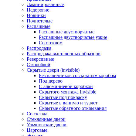
Ламинированные
Недорогие
Новинки
Полнотелые
Распашные
Распашные двустворчатые
Распашные двустворчатые узкие
Со стеклом
Распродажа
Распродажа выставочных образцов
Реверсивные
С коробкой
Скрытые двери (invisible)
Без наличников со скрытым коробом
Под дерево
С алюминиевой коробкой
Скрытого монтажа Invisible
Скрытые под покраску
Скрытые в ванную и туалет
Скрытые обратного открывания
Со склада
Стеклянные двери
Ульяновские двери
Царговые
Эмалит