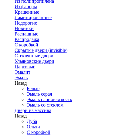
Из полипропилена
Из фанеры
Крашенные
Ламинированные
Недорогие
Новинки
Распашные
Распродажа
С коробкой
Скрытые двери (invisible)
Стеклянные двери
Ульяновские двери
Царговые
Эмалит
Эмаль
Назад
Белые
Эмаль серая
Эмаль слоновая кость
Эмаль со стеклом
Двери из массива
Назад
Дуба
Ольхи
С коробкой