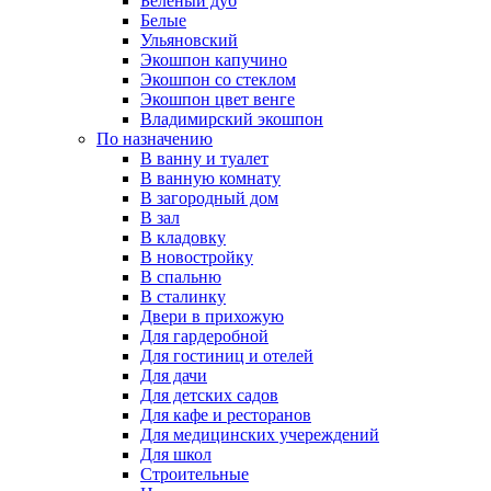
Беленый дуб
Белые
Ульяновский
Экошпон капучино
Экошпон со стеклом
Экошпон цвет венге
Владимирский экошпон
По назначению
В ванну и туалет
В ванную комнату
В загородный дом
В зал
В кладовку
В новостройку
В спальню
В сталинку
Двери в прихожую
Для гардеробной
Для гостиниц и отелей
Для дачи
Для детских садов
Для кафе и ресторанов
Для медицинских учереждений
Для школ
Строительные