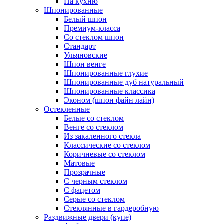
На кухню
Шпонированные
Белый шпон
Премиум-класса
Со стеклом шпон
Стандарт
Ульяновские
Шпон венге
Шпонированные глухие
Шпонированные дуб натуральный
Шпонированные классика
Эконом (шпон файн лайн)
Остекленные
Белые со стеклом
Венге со стеклом
Из закаленного стекла
Классические со стеклом
Коричневые со стеклом
Матовые
Прозрачные
С черным стеклом
С фацетом
Серые со стеклом
Стеклянные в гардеробную
Раздвижные двери (купе)