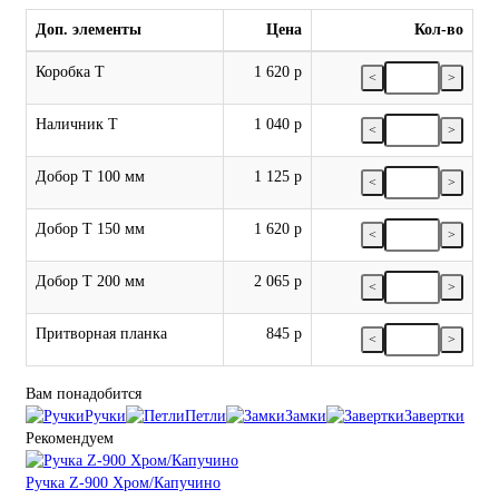
Доп. элементы
Цена
Кол-во
Коробка Т
1 620 р
<
>
Наличник Т
1 040 р
<
>
Добор Т 100 мм
1 125 р
<
>
Добор Т 150 мм
1 620 р
<
>
Добор Т 200 мм
2 065 р
<
>
Притворная планка
845 р
<
>
Вам понадобится
Ручки
Петли
Замки
Завертки
Рекомендуем
Ручка Z-900 Хром/Капучино