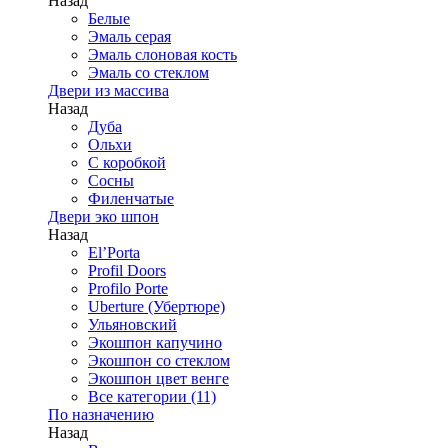
Назад
Белые
Эмаль серая
Эмаль слоновая кость
Эмаль со стеклом
Двери из массива
Назад
Дуба
Ольхи
С коробкой
Сосны
Филенчатые
Двери эко шпон
Назад
El’Porta
Profil Doors
Profilo Porte
Uberture (Убертюре)
Ульяновский
Экошпон капучино
Экошпон со стеклом
Экошпон цвет венге
Все категории (11)
По назначению
Назад