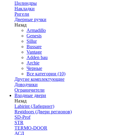
Цилиндры
Накладки
Ригели
Дверные ручки
Назад
Armadillo
Genesis
Sillur
Bussare
Vantage
Adden bau
Archie
Черные
Все категории (10)
Другие комплектующие
Доводчики
Ограничители
Входные двери
Назад
Labirint (Лабиринт)
Regidoors (Двери регионов)
SD-Prof
STR
TERMO-DOOR
АСД