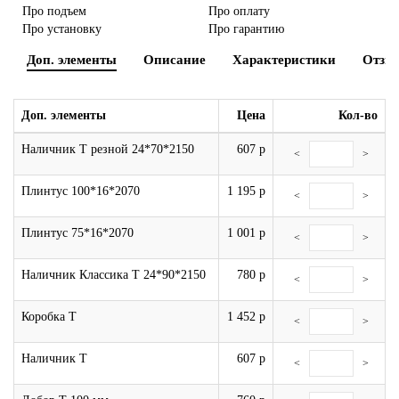
Про подъем
Про оплату
Про установку
Про гарантию
Двери из массива
Доп. элементы
Описание
Характеристики
Отзы
Двери эко шпон
Доп. элементы
Цена
Кол-во
По назначению
Наличник Т резной 24*70*2150
607 р
<
>
Шпонированные
Плинтус 100*16*2070
1 195 р
<
>
Остекленные
Плинтус 75*16*2070
1 001 р
<
>
Раздвижные двери (купе)
Наличник Классика Т 24*90*2150
780 р
<
>
По размеру
Коробка Т
1 452 р
<
>
По стилю
Наличник Т
607 р
<
>
По типу