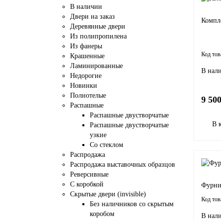
В наличии
Двери на заказ
Компл
Деревянные двери
Из полипропилена
Из фанеры
Крашенные
Ламинированные
В нал
Недорогие
Новинки
Полнотелые
9 500
Распашные
Распашные двустворчатые
В 
Распашные двустворчатые
узкие
Со стеклом
Распродажа
Распродажа выставочных образцов
Реверсивные
С коробкой
Фурни
Скрытые двери (invisible)
Без наличников со скрытым
коробом
В нал