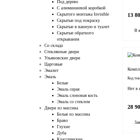
Под дерево
С алюминиевой коробкой
Скрытого монтажа Invisible
13 8
Скрытые под покраску
Скрытые в ванную и туалет
В 
Скрытые обратного
открывания
Со склада
Стеклянные двери
Ульяновские двери
Царговые
Компл
Эмалит
Эмаль
Белые
Нет в
Эмаль серая
Эмаль слоновая кость
Эмаль со стеклом
28 9
Двери из массива
Белые из массива
Браво
За
Глухие
Дуба
Классические