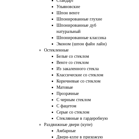
Стандарт
Ульяновские
Шпон венге
Шпонированные глухие
Шпонированные дуб
натуральный
Шпонированные классика
Эконом (шпон файн лайн)
Остекленные
Белые со стеклом
Венге со стеклом
Из закаленного стекла
Классические со стеклом
Коричневые со стеклом
Матовые
Прозрачные
С черным стеклом
С фацетом
Серые со стеклом
Стеклянные в гардеробную
Раздвижные двери (купе)
Амбарные
Двери-купе в прихожую