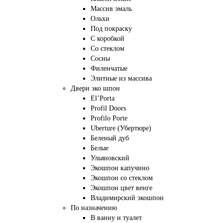
Массив эмаль
Ольхи
Под покраску
С коробкой
Со стеклом
Сосны
Филенчатые
Элитные из массива
Двери эко шпон
El’Porta
Profil Doors
Profilo Porte
Uberture (Убертюре)
Беленый дуб
Белые
Ульяновский
Экошпон капучино
Экошпон со стеклом
Экошпон цвет венге
Владимирский экошпон
По назначению
В ванну и туалет