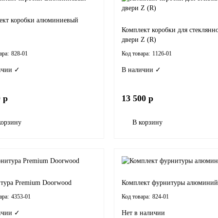
ект коробки алюминиевый
Комплект коробки для стеклянн
двери Z (R)
828-01
1126-01
ичии ✓
В наличии ✓
 р
13 500 р
корзину
В корзину
тура Premium Doorwood
Комплект фурнитуры алюминий
4353-01
824-01
ичии ✓
Нет в наличии