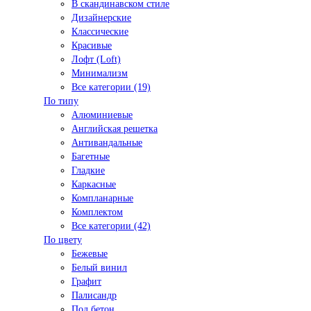
В скандинавском стиле
Дизайнерские
Классические
Красивые
Лофт (Loft)
Минимализм
Все категории (19)
По типу
Алюминиевые
Английская решетка
Антивандальные
Багетные
Гладкие
Каркасные
Компланарные
Комплектом
Все категории (42)
По цвету
Бежевые
Белый винил
Графит
Палисандр
Под бетон