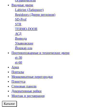
Ограничители
Входные двери
Labirint (Лабиринт)
Regidoors (Двери регионов)
SD-Prof
STR
TERMO-DOOR
АСД
Воевода
Ульяновские
Йошкар ола
Противопожарные и технические двери
ei-30
ei-60
Арки
Порталы
Межкомнатные перегородки
Плинтуса
Стеновые панели
Декоративные рейки
Монтаж и реставрация
Каталог