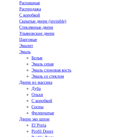
Распашные
Распродажа
С коробкой
Скрытые двери (invisible)
Стеклянные двери
Ульяновские двери
Царговые
Эмалит
Эмаль
Белые
Эмаль серая
Эмаль слоновая кость
Эмаль со стеклом
Двери из массива
Дуба
Ольхи
С коробкой
Сосны
Филенчатые
Двери эко шпон
El’Porta
Profil Doors