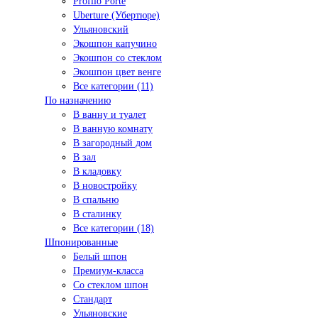
Profilo Porte
Uberture (Убертюре)
Ульяновский
Экошпон капучино
Экошпон со стеклом
Экошпон цвет венге
Все категории (11)
По назначению
В ванну и туалет
В ванную комнату
В загородный дом
В зал
В кладовку
В новостройку
В спальню
В сталинку
Все категории (18)
Шпонированные
Белый шпон
Премиум-класса
Со стеклом шпон
Стандарт
Ульяновские