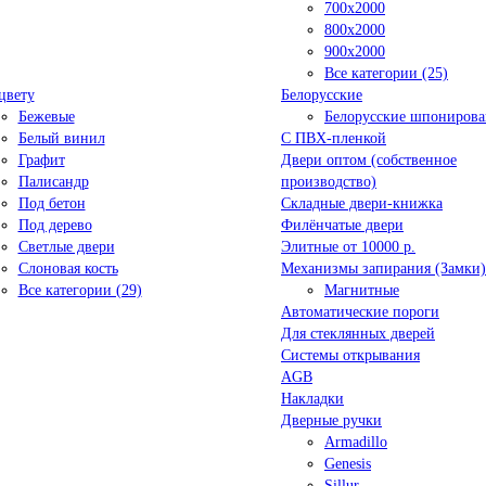
700x2000
800x2000
900x2000
Все категории (25)
цвету
Белорусские
Бежевые
Белорусские шпониров
Белый винил
C ПВХ-пленкой
Графит
Двери оптом (собственное
Палисандр
производство)
Под бетон
Складные двери-книжка
Под дерево
Филёнчатые двери
Светлые двери
Элитные от 10000 р.
Слоновая кость
Механизмы запирания (Замки)
Все категории (29)
Магнитные
Автоматические пороги
Для стеклянных дверей
Системы открывания
AGB
Накладки
Дверные ручки
Armadillo
Genesis
Sillur