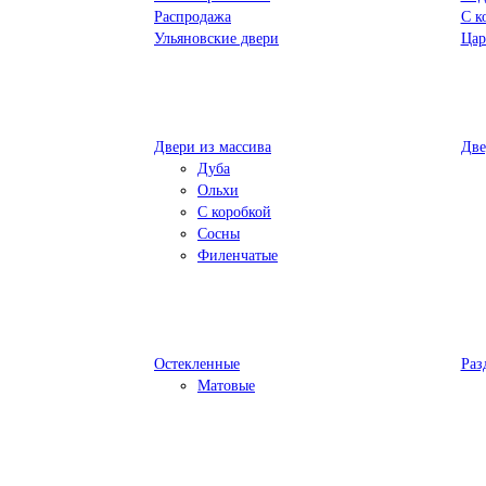
Распродажа
С к
Ульяновские двери
Цар
Двери из массива
Две
Дуба
Ольхи
С коробкой
Сосны
Филенчатые
Остекленные
Раз
Матовые