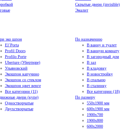
оробкой
Скрытые двери (invisible)
говые
Эмалит
ри эко шпон
По назначению
El’Porta
В ванну и туалет
Profil Doors
В ванную комнату
Profilo Porte
В загородный дом
Uberture (Убертюре)
В зал
Ульяновский
В кладовку
Экошпон капучино
В новостройку
Экошпон со стеклом
В спальню
Экошпон цвет венге
В сталинку
Все категории (11)
Все категории (18)
движные двери (купе)
По размеру
Одностворчатые
550x1900 мм
Двухстворчатые
600x1900 мм
1900х700
1900х800
600x2000