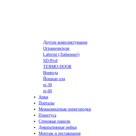
Другие комплектующие
Ограничители
Labirint (Лабиринт)
SD-Prof
TERMO-DOOR
Воевода
Йошкар ола
ei-30
ei-60
Арки
Порталы
Межкомнатные перегородки
Плинтуса
Стеновые панели
Декоративные рейки
Монтаж и реставрация