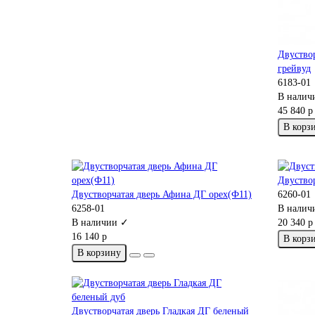
Двуствор
грейвуд
6183-01
В налич
45 840 р
В корз
Двуство
Двустворчатая дверь Афина ДГ орех(Ф11)
6260-01
6258-01
В налич
В наличии ✓
20 340 р
16 140 р
В корз
В корзину
Двустворчатая дверь Гладкая ДГ беленый