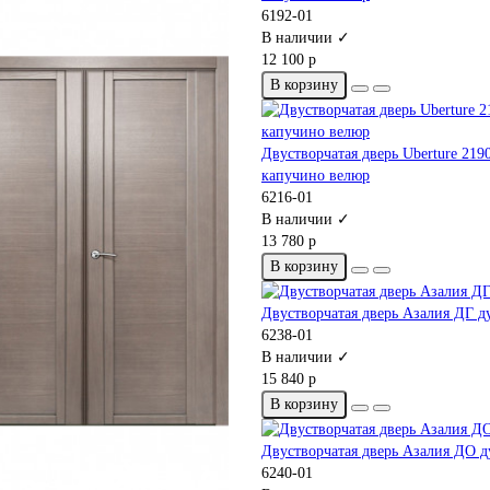
6192-01
В наличии ✓
12 100 р
В корзину
Двустворчатая дверь Uberture 219
капучино велюр
6216-01
В наличии ✓
13 780 р
В корзину
Двустворчатая дверь Азалия ДГ д
6238-01
В наличии ✓
15 840 р
В корзину
Двустворчатая дверь Азалия ДО д
6240-01