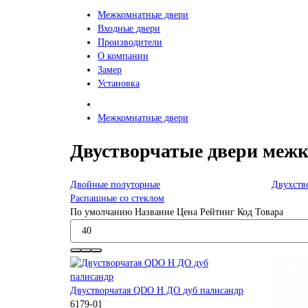
Межкомнатные двери
Входные двери
Производители
О компании
Замер
Установка
Межкомнатные двери
Двустворчатые двери меж
Двойные полуторные
Двухств
Распашные со стеклом
По умолчанию
Название
Цена
Рейтинг
Код Товара
Двустворчатая QDO H ДО дуб палисандр
6179-01