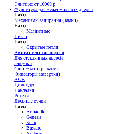
Элитные от 10000 р.
Фурнитура для межкомнатных дверей
Назад
Механизмы запирания (Замки)
Назад
Магнитные
Петли
Назад
Скрытые петли
Автоматические пороги
Для стеклянных дверей
Защелки
Системы открывания
Фиксаторы (завертки)
AGB
Цилиндры
Накладки
Ригели
Дверные ручки
Назад
Armadillo
Genesis
Sillur
Bussare
Vantage