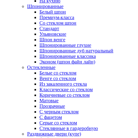
На кухню
Шпонированные
Белый шпон
Премиум-класса
Со стеклом шпон
Стандарт
Ульяновские
Шпон венге
Шпонированные глухие
Шпонированные дуб натуральный
Шпонированные классика
Эконом (шпон файн лайн)
Остекленные
Белые со стеклом
Венге со стеклом
Из закаленного стекла
Классические со стеклом
Коричневые со стеклом
Матовые
Прозрачные
С черным стеклом
С фацетом
Серые со стеклом
Стеклянные в гардеробную
Раздвижные двери (купе)