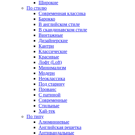
Широкие
По стилю
Cовременная классика
Барокко
В английском стиле
В скандинавском стиле
Винтажные
Дизайнерские
Кантри
Классические
Красивые
Лофт (Loft)
Минимализм
Модерн
Неоклассика
Под старину
Прованс
С патиной
Современные
Стильные
Хай-тек
По типу
Алюминиевые
Английская решетка
Антивандальные