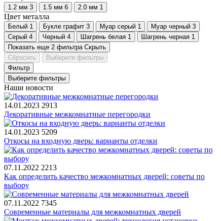
1.2 мм
3
1.5 мм
6
2.0 мм
1
Цвет металла
Белый
1
Букле графит
3
Муар серый
1
Муар черный
3
Серый
4
Черный
4
Шагрень белая
1
Шагрень черная
1
Показать еще 2 фильтра
Скрыть
Сбросить
Выберите фильтры
Фильтр
Выберите фильтры
Наши новости
14.01.2023
2913
Декоративные межкомнатные перегородки
14.01.2023
5209
Откосы на входную дверь: варианты отделки
07.11.2022
2213
Как определить качество межкомнатных дверей: советы по
выбору
07.11.2022
7345
Современные материалы для межкомнатных дверей