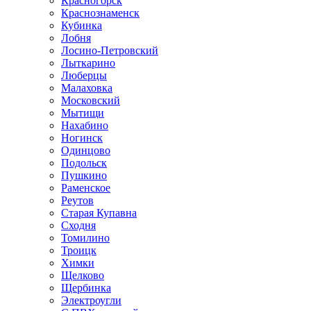
Красногорск
Краснознаменск
Кубинка
Лобня
Лосино-Петровский
Лыткарино
Люберцы
Малаховка
Московский
Мытищи
Нахабино
Ногинск
Одинцово
Подольск
Пушкино
Раменское
Реутов
Старая Купавна
Сходня
Томилино
Троицк
Химки
Щелково
Щербинка
Электроугли