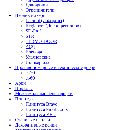
Доводчики
Ограничители
Входные двери
Labirint (Лабиринт)
Regidoors (Двери регионов)
SD-Prof
STR
TERMO-DOOR
АСД
Воевода
Ульяновские
Йошкар ола
Противопожарные и технические двери
ei-30
ei-60
Арки
Порталы
Межкомнатные перегородки
Плинтуса
Плинтуса Bravo
Плинтуса ProfilDoors
Плинтуса VFD
Стеновые панели
Декоративные рейки