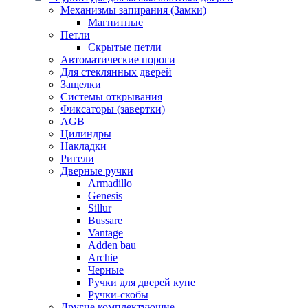
Механизмы запирания (Замки)
Магнитные
Петли
Скрытые петли
Автоматические пороги
Для стеклянных дверей
Защелки
Системы открывания
Фиксаторы (завертки)
AGB
Цилиндры
Накладки
Ригели
Дверные ручки
Armadillo
Genesis
Sillur
Bussare
Vantage
Adden bau
Archie
Черные
Ручки для дверей купе
Ручки-скобы
Другие комплектующие