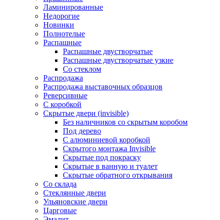
Ламинированные
Недорогие
Новинки
Полнотелые
Распашные
Распашные двустворчатые
Распашные двустворчатые узкие
Со стеклом
Распродажа
Распродажа выставочных образцов
Реверсивные
С коробкой
Скрытые двери (invisible)
Без наличников со скрытым коробом
Под дерево
С алюминиевой коробкой
Скрытого монтажа Invisible
Скрытые под покраску
Скрытые в ванную и туалет
Скрытые обратного открывания
Со склада
Стеклянные двери
Ульяновские двери
Царговые
Эмалит