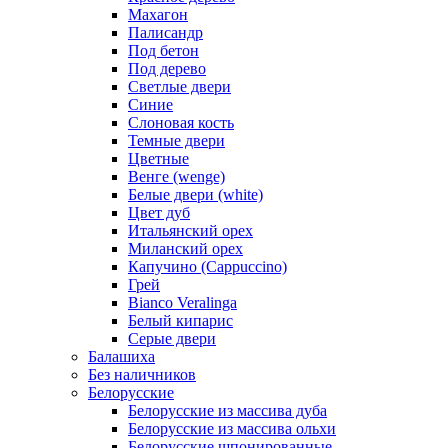
Махагон
Палисандр
Под бетон
Под дерево
Светлые двери
Синие
Слоновая кость
Темные двери
Цветные
Венге (wenge)
Белые двери (white)
Цвет дуб
Итальянский орех
Миланский орех
Капучино (Cappuccino)
Грей
Bianco Veralinga
Белый кипарис
Серые двери
Балашиха
Без наличников
Белорусские
Белорусские из массива дуба
Белорусские из массива ольхи
Белорусские шпонированные