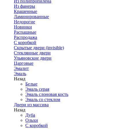
Из полипропилена
Из фанеры
Крашенные
Ламинированные
Недорогие
Новинки
Распашные
Распродажа
С коробкой
Скрытые двери (invisible)
Стеклянные двери
Ульяновские двери
Царговые
Эмалит
Эмаль
Назад
Белые
Эмаль серая
Эмаль слоновая кость
Эмаль со стеклом
Двери из массива
Назад
Дуба
Ольхи
С коробкой