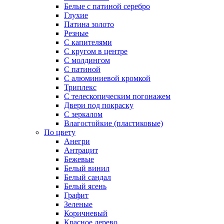
Белые с патиной серебро
Глухие
Патина золото
Резные
С капителями
С кругом в центре
С молдингом
С патиной
С алюминиевой кромкой
Триплекс
С телескопическим погонажем
Двери под покраску
С зеркалом
Влагостойкие (пластиковые)
По цвету
Анегри
Антрацит
Бежевые
Белый винил
Белый сандал
Белый ясень
Графит
Зеленые
Коричневый
Красное дерево