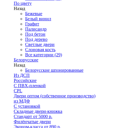
По цвету
Назад
Бежевые
Белый винил
Графит
Палисандр
Под бетон
Под дерево
Светлые двери
Слоновая кость
Все категории (29)
Белорусские
Назад
Белорусские шпонированные
Из ДСП
Российские
C ПВХ-пленкой
CPL
Двери оптом (собственное производство)
из МДФ
С установкой
Складные двери-книжка
Стандарт от 5000 р.
Филёнчатые двери
Эконом-класса от 890 р.