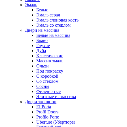
Эмаль
Белые
Эмаль серая
Эмаль слоновая кость
Эмаль со стеклом
Двери из массива
Белые из массива
Браво
Глухие
Дуба
Классические
Массив эмаль
Ольхи
Под покраску
С коробкой
Со стеклом
Сосны
Филенчатые
Элитные из массива
Двери эко шпон
El’Porta
Profil Doors
Profilo Porte
Uberture (Убертюре)