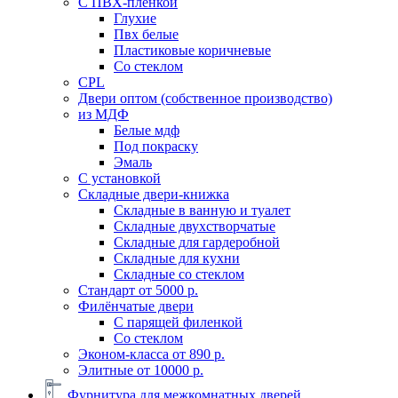
C ПВХ-пленкой
Глухие
Пвх белые
Пластиковые коричневые
Со стеклом
CPL
Двери оптом (собственное производство)
из МДФ
Белые мдф
Под покраску
Эмаль
С установкой
Складные двери-книжка
Складные в ванную и туалет
Складные двухстворчатые
Складные для гардеробной
Складные для кухни
Складные со стеклом
Стандарт от 5000 р.
Филёнчатые двери
С парящей филенкой
Со стеклом
Эконом-класса от 890 р.
Элитные от 10000 р.
Фурнитура для межкомнатных дверей