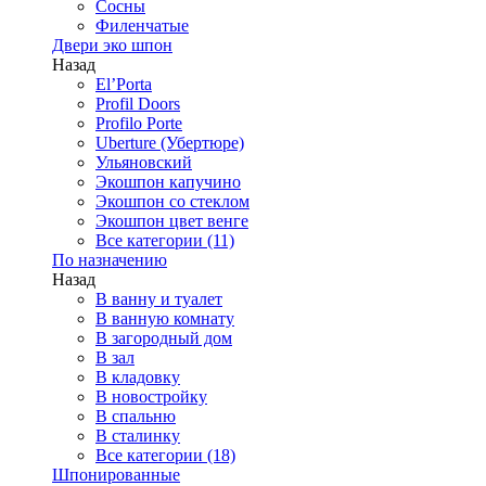
Сосны
Филенчатые
Двери эко шпон
Назад
El’Porta
Profil Doors
Profilo Porte
Uberture (Убертюре)
Ульяновский
Экошпон капучино
Экошпон со стеклом
Экошпон цвет венге
Все категории (11)
По назначению
Назад
В ванну и туалет
В ванную комнату
В загородный дом
В зал
В кладовку
В новостройку
В спальню
В сталинку
Все категории (18)
Шпонированные