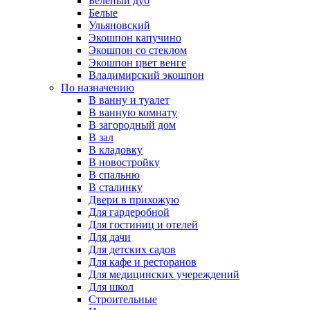
Беленый дуб
Белые
Ульяновский
Экошпон капучино
Экошпон со стеклом
Экошпон цвет венге
Владимирский экошпон
По назначению
В ванну и туалет
В ванную комнату
В загородный дом
В зал
В кладовку
В новостройку
В спальню
В сталинку
Двери в прихожую
Для гардеробной
Для гостиниц и отелей
Для дачи
Для детских садов
Для кафе и ресторанов
Для медицинских учереждений
Для школ
Строительные