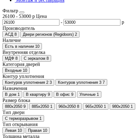
Монтаж и реставрация
Фильтр
26100
-
53000
р
Цена
-
р
Производитель
АСД
8
Двери регионов (Regidoors)
2
Наличие
Есть в наличии
10
Внутренняя отделка
МДФ
8
С зеркалом
8
Категория дверей
Входные
10
Контур уплотнения
Контуров уплотнения 2
3
Контуров уплотнения 3
7
Назначения
В дом
1
В квартиру
9
В офис
9
Уличные
1
Размер блока
880х2050
9
885х2050
1
960х2050
8
965х2050
1
980х2050
1
Тип двери
C терморазрывом
1
Тип открывания
Левая
10
Правая
10
Толщина металла