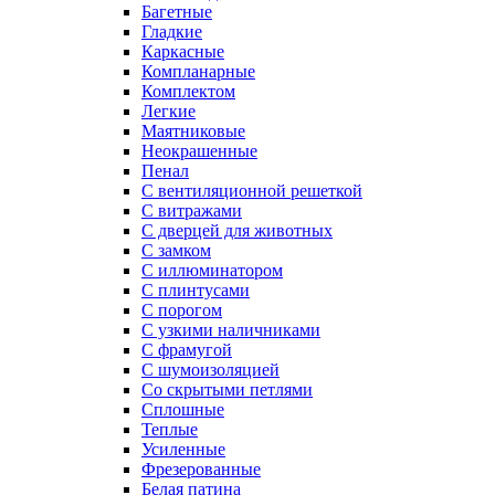
Багетные
Гладкие
Каркасные
Компланарные
Комплектом
Легкие
Маятниковые
Неокрашенные
Пенал
С вентиляционной решеткой
С витражами
С дверцей для животных
С замком
С иллюминатором
С плинтусами
С порогом
С узкими наличниками
С фрамугой
С шумоизоляцией
Со скрытыми петлями
Сплошные
Теплые
Усиленные
Фрезерованные
Белая патина