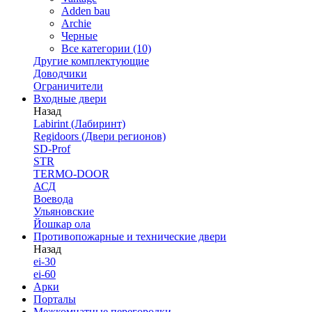
Adden bau
Archie
Черные
Все категории (10)
Другие комплектующие
Доводчики
Ограничители
Входные двери
Назад
Labirint (Лабиринт)
Regidoors (Двери регионов)
SD-Prof
STR
TERMO-DOOR
АСД
Воевода
Ульяновские
Йошкар ола
Противопожарные и технические двери
Назад
ei-30
ei-60
Арки
Порталы
Межкомнатные перегородки