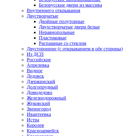
Белорусские двери из массива
Внутреннего открывания
Двустворчатые
Двойные полуторные
Двухстворчатые двери белые
Неравнопольные
Пластиковые
Распашные со стеклом
Двусторонние (с открыванием в обе стороны)
Из ДСП
Российские
Апрелевка
Видное
Дедовск
Дзержинский
Долгопрудный
Домодедово
Железнодорожный
Жуковский
Звенигород
Ивантеевка
Истра
Королев
Красноармейск