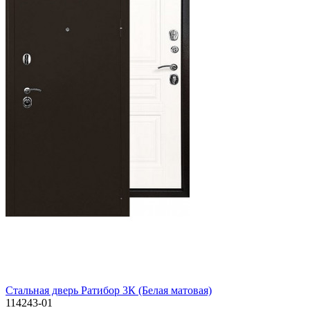
Стальная дверь Ратибор 3К (Белая матовая)
114243-01