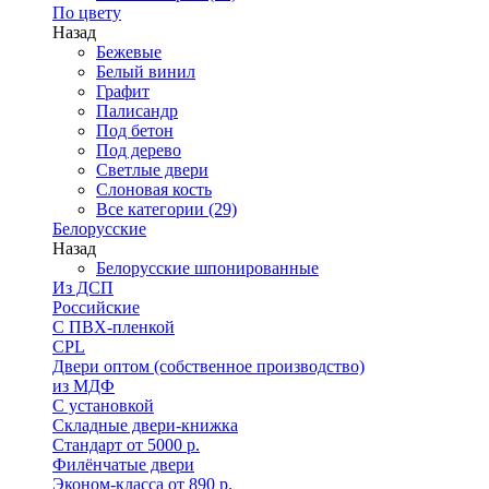
По цвету
Назад
Бежевые
Белый винил
Графит
Палисандр
Под бетон
Под дерево
Светлые двери
Слоновая кость
Все категории (29)
Белорусские
Назад
Белорусские шпонированные
Из ДСП
Российские
C ПВХ-пленкой
CPL
Двери оптом (собственное производство)
из МДФ
С установкой
Складные двери-книжка
Стандарт от 5000 р.
Филёнчатые двери
Эконом-класса от 890 р.