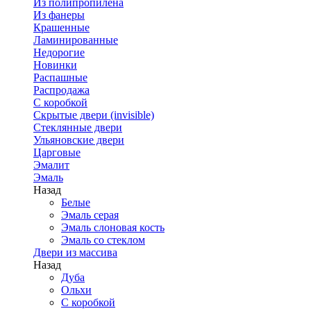
Из полипропилена
Из фанеры
Крашенные
Ламинированные
Недорогие
Новинки
Распашные
Распродажа
С коробкой
Скрытые двери (invisible)
Стеклянные двери
Ульяновские двери
Царговые
Эмалит
Эмаль
Назад
Белые
Эмаль серая
Эмаль слоновая кость
Эмаль со стеклом
Двери из массива
Назад
Дуба
Ольхи
С коробкой