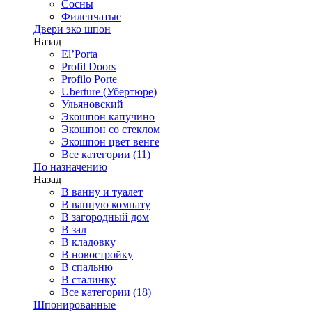
Сосны
Филенчатые
Двери эко шпон
Назад
El’Porta
Profil Doors
Profilo Porte
Uberture (Убертюре)
Ульяновский
Экошпон капучино
Экошпон со стеклом
Экошпон цвет венге
Все категории (11)
По назначению
Назад
В ванну и туалет
В ванную комнату
В загородный дом
В зал
В кладовку
В новостройку
В спальню
В сталинку
Все категории (18)
Шпонированные