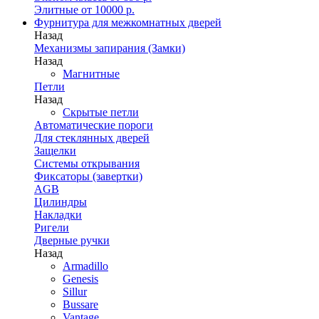
Элитные от 10000 р.
Фурнитура для межкомнатных дверей
Назад
Механизмы запирания (Замки)
Назад
Магнитные
Петли
Назад
Скрытые петли
Автоматические пороги
Для стеклянных дверей
Защелки
Системы открывания
Фиксаторы (завертки)
AGB
Цилиндры
Накладки
Ригели
Дверные ручки
Назад
Armadillo
Genesis
Sillur
Bussare
Vantage