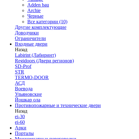
Adden bau
Archie
Черные
Все категории (10)
Другие комплектующие
Доводчики
Ограничители
Входные двери
Назад
Labirint (Лабиринт)
Regidoors (Двери регионов)
SD-Prof
STR
TERMO-DOOR
АСД
Воевода
Ульяновские
Йошкар ола
Противопожарные и технические двери
Назад
ei-30
ei-60
Арки
Порталы
Межкомнатные перегородки