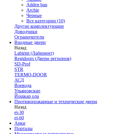
Adden bau
Archie
Черные
Все категории (10)
Другие комплектующие
Доводчики
Ограничители
Входные двери
Назад
Labirint (Лабиринт)
Regidoors (Двери регионов)
SD-Prof
STR
TERMO-DOOR
АСД
Воевода
Ульяновские
Йошкар ола
Противопожарные и технические двери
Назад
ei-30
ei-60
Арки
Порталы
Межкомнатные перегородки