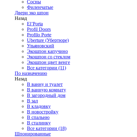
Сосны
Филенчатые
Двери эко шпон
Назад
El’Porta
Profil Doors
Profilo Porte
Uberture (Убертюре)
Ульяновский
Экошпон капучино
Экошпон со стеклом
Экошпон цвет венге
Все категории (11)
По назначению
Назад
В ванну и туалет
В ванную комнату
В загородный дом
В зал
В кладовку
В новостройку
В спальню
В сталинку
Все категории (18)
Шпонированные