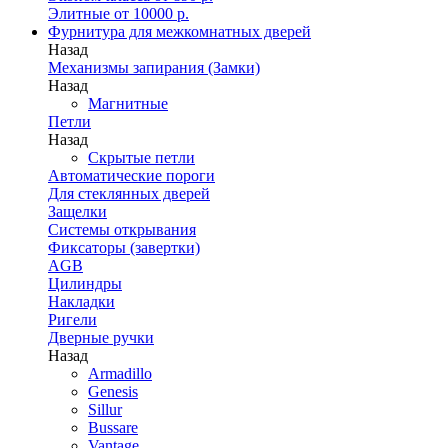
Элитные от 10000 р.
Фурнитура для межкомнатных дверей
Назад
Механизмы запирания (Замки)
Назад
Магнитные
Петли
Назад
Скрытые петли
Автоматические пороги
Для стеклянных дверей
Защелки
Системы открывания
Фиксаторы (завертки)
AGB
Цилиндры
Накладки
Ригели
Дверные ручки
Назад
Armadillo
Genesis
Sillur
Bussare
Vantage