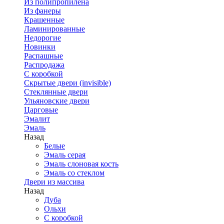
Из полипропилена
Из фанеры
Крашенные
Ламинированные
Недорогие
Новинки
Распашные
Распродажа
С коробкой
Скрытые двери (invisible)
Стеклянные двери
Ульяновские двери
Царговые
Эмалит
Эмаль
Назад
Белые
Эмаль серая
Эмаль слоновая кость
Эмаль со стеклом
Двери из массива
Назад
Дуба
Ольхи
С коробкой