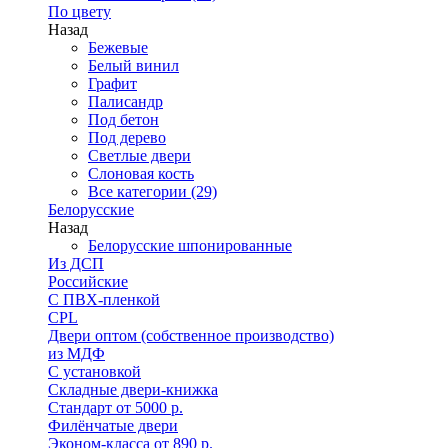
По цвету
Назад
Бежевые
Белый винил
Графит
Палисандр
Под бетон
Под дерево
Светлые двери
Слоновая кость
Все категории (29)
Белорусские
Назад
Белорусские шпонированные
Из ДСП
Российские
C ПВХ-пленкой
CPL
Двери оптом (собственное производство)
из МДФ
С установкой
Складные двери-книжка
Стандарт от 5000 р.
Филёнчатые двери
Эконом-класса от 890 р.