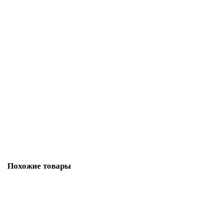
В корзину
Фиксатор Adden Bau WC Q003 brushed cafe (кофе)
3809-01
В наличии ✓
798 р
В корзину
Похожие товары