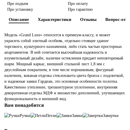
Про подъем
Про оплату
Про установку
Про гарантию
Двери из массива
Описание
Характеристики
Отзывы
Вопрос-отве
Двери эко шпон
Модель «Grand Luxe» относится к премиум-классу, и может
По назначению
украсить собой элитный особняк, отдельно стоящее здание
торгового, культурного назначения, либо стать частью просторных
апартаментов. В ней сочетается высочайшая надежность и
Шпонированные
изумительный дизайн, наличие остекления придает неповторимый
шарм. Мощный каркас, внешний стальной лист 1,8 мм с
Остекленные
двуслойным покрытием, в том числе порошковым, фигурный
наличник, кованая отделка стеклопакета цвета бронза с подсветкой,
и надежные замки Гардиан, это основные особенности полотна.
Раздвижные двери (купе)
Качественно утепление, трехконтурное уплотнение, внутренняя
декоративная отделка МДФ и множество дополнений, улучшающих
По размеру
функциональность и внешний вид.
Вам понадобится
По стилю
Ручки
Петли
Замки
Завертки
По типу