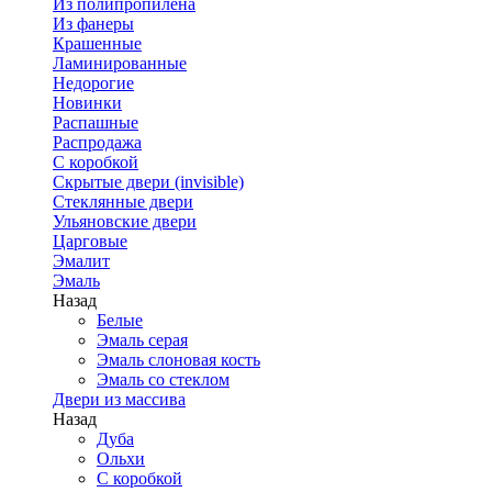
Из полипропилена
Из фанеры
Крашенные
Ламинированные
Недорогие
Новинки
Распашные
Распродажа
С коробкой
Скрытые двери (invisible)
Стеклянные двери
Ульяновские двери
Царговые
Эмалит
Эмаль
Назад
Белые
Эмаль серая
Эмаль слоновая кость
Эмаль со стеклом
Двери из массива
Назад
Дуба
Ольхи
С коробкой