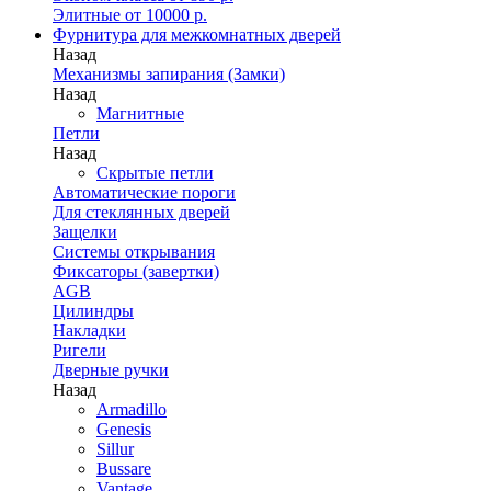
Элитные от 10000 р.
Фурнитура для межкомнатных дверей
Назад
Механизмы запирания (Замки)
Назад
Магнитные
Петли
Назад
Скрытые петли
Автоматические пороги
Для стеклянных дверей
Защелки
Системы открывания
Фиксаторы (завертки)
AGB
Цилиндры
Накладки
Ригели
Дверные ручки
Назад
Armadillo
Genesis
Sillur
Bussare
Vantage