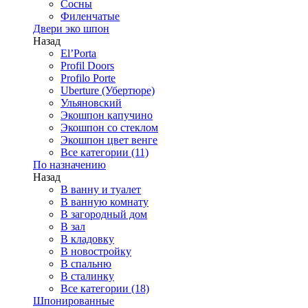
Сосны
Филенчатые
Двери эко шпон
Назад
El’Porta
Profil Doors
Profilo Porte
Uberture (Убертюре)
Ульяновский
Экошпон капучино
Экошпон со стеклом
Экошпон цвет венге
Все категории (11)
По назначению
Назад
В ванну и туалет
В ванную комнату
В загородный дом
В зал
В кладовку
В новостройку
В спальню
В сталинку
Все категории (18)
Шпонированные