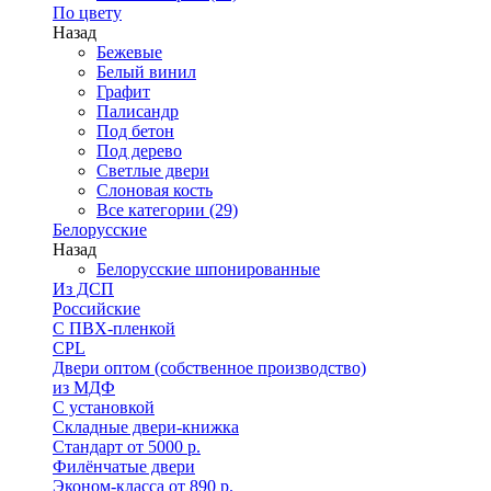
По цвету
Назад
Бежевые
Белый винил
Графит
Палисандр
Под бетон
Под дерево
Светлые двери
Слоновая кость
Все категории (29)
Белорусские
Назад
Белорусские шпонированные
Из ДСП
Российские
C ПВХ-пленкой
CPL
Двери оптом (собственное производство)
из МДФ
С установкой
Складные двери-книжка
Стандарт от 5000 р.
Филёнчатые двери
Эконом-класса от 890 р.