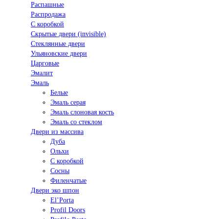
Распашные
Распродажа
С коробкой
Скрытые двери (invisible)
Стеклянные двери
Ульяновские двери
Царговые
Эмалит
Эмаль
Белые
Эмаль серая
Эмаль слоновая кость
Эмаль со стеклом
Двери из массива
Дуба
Ольхи
С коробкой
Сосны
Филенчатые
Двери эко шпон
El’Porta
Profil Doors