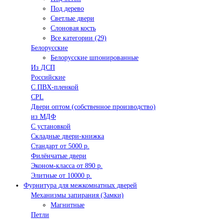
Под дерево
Светлые двери
Слоновая кость
Все категории (29)
Белорусские
Белорусские шпонированные
Из ДСП
Российские
C ПВХ-пленкой
CPL
Двери оптом (собственное производство)
из МДФ
С установкой
Складные двери-книжка
Стандарт от 5000 р.
Филёнчатые двери
Эконом-класса от 890 р.
Элитные от 10000 р.
Фурнитура для межкомнатных дверей
Механизмы запирания (Замки)
Магнитные
Петли