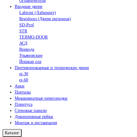
Ограничители
Входные двери
Labirint (Лабиринт)
Regidoors (Двери регионов)
SD-Prof
STR
TERMO-DOOR
АСД
Воевода
Ульяновские
Йошкар ола
Противопожарные и технические двери
ei-30
ei-60
Арки
Порталы
Межкомнатные перегородки
Плинтуса
Стеновые панели
Декоративные рейки
Монтаж и реставрация
Каталог