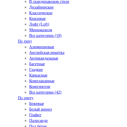
В скандинавском стиле
Дизайнерские
Классические
Красивые
Лофт (Loft)
Минимализм
Все категории (19)
По типу
Алюминиевые
Английская решетка
Антивандальные
Багетные
Гладкие
Каркасные
Компланарные
Комплектом
Все категории (42)
По цвету
Бежевые
Белый винил
Графит
Палисандр
Под бетон