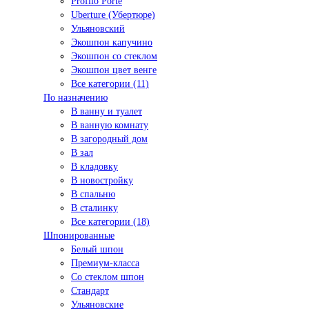
Profilo Porte
Uberture (Убертюре)
Ульяновский
Экошпон капучино
Экошпон со стеклом
Экошпон цвет венге
Все категории (11)
По назначению
В ванну и туалет
В ванную комнату
В загородный дом
В зал
В кладовку
В новостройку
В спальню
В сталинку
Все категории (18)
Шпонированные
Белый шпон
Премиум-класса
Со стеклом шпон
Стандарт
Ульяновские