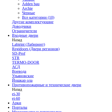
Adden bau
Archie
Черные
Все категории (10)
Другие комплектующие
Доводчики
Ограничители
Входные двери
Назад
Labirint (Лабиринт)
Regidoors (Двери регионов)
SD-Prof
STR
TERMO-DOOR
АСД
Воевода
Ульяновские
Йошкар ола
Противопожарные и технические двери
Назад
ei-30
ei-60
Арки
Порталы
Межкомнатные перегородки