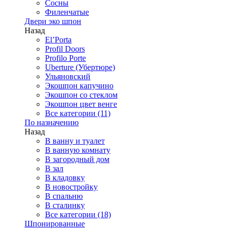
Сосны
Филенчатые
Двери эко шпон
Назад
El’Porta
Profil Doors
Profilo Porte
Uberture (Убертюре)
Ульяновский
Экошпон капучино
Экошпон со стеклом
Экошпон цвет венге
Все категории (11)
По назначению
Назад
В ванну и туалет
В ванную комнату
В загородный дом
В зал
В кладовку
В новостройку
В спальню
В сталинку
Все категории (18)
Шпонированные