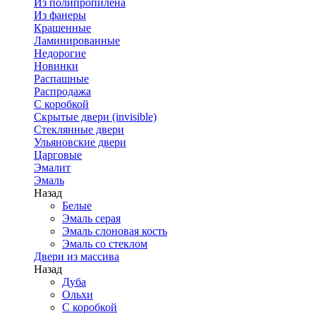
Из полипропилена
Из фанеры
Крашенные
Ламинированные
Недорогие
Новинки
Распашные
Распродажа
С коробкой
Скрытые двери (invisible)
Стеклянные двери
Ульяновские двери
Царговые
Эмалит
Эмаль
Назад
Белые
Эмаль серая
Эмаль слоновая кость
Эмаль со стеклом
Двери из массива
Назад
Дуба
Ольхи
С коробкой