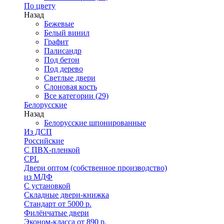
По цвету
Назад
Бежевые
Белый винил
Графит
Палисандр
Под бетон
Под дерево
Светлые двери
Слоновая кость
Все категории (29)
Белорусские
Назад
Белорусские шпонированные
Из ДСП
Российские
C ПВХ-пленкой
CPL
Двери оптом (собственное производство)
из МДФ
С установкой
Складные двери-книжка
Стандарт от 5000 р.
Филёнчатые двери
Эконом-класса от 890 р.