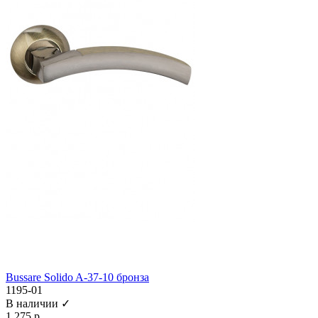
Bussare Solido A-37-10 бронза
1195-01
В наличии ✓
1 275 р