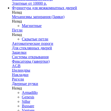
Элитные от 10000 р.
Фурнитура для межкомнатных дверей
Назад
Механизмы запирания (Замки)
Назад
Магнитные
Петли
Назад
Скрытые петли
Автоматические пороги
Для стеклянных дверей
Защелки
Системы открывания
Фиксаторы (завертки)
AGB
Цилиндры
Накладки
Ригели
Дверные ручки
Назад
Armadillo
Genesis
Sillur
Bussare
Vantage