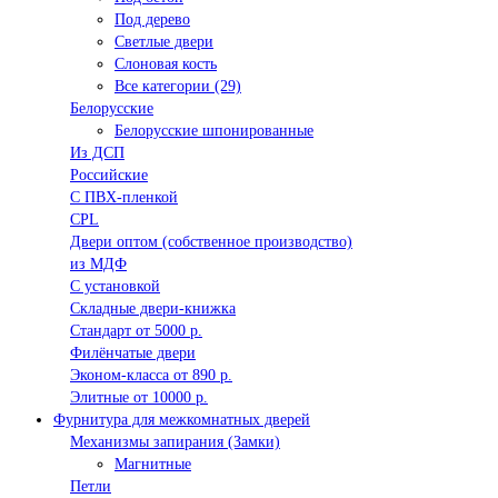
Под дерево
Светлые двери
Слоновая кость
Все категории (29)
Белорусские
Белорусские шпонированные
Из ДСП
Российские
C ПВХ-пленкой
CPL
Двери оптом (собственное производство)
из МДФ
С установкой
Складные двери-книжка
Стандарт от 5000 р.
Филёнчатые двери
Эконом-класса от 890 р.
Элитные от 10000 р.
Фурнитура для межкомнатных дверей
Механизмы запирания (Замки)
Магнитные
Петли