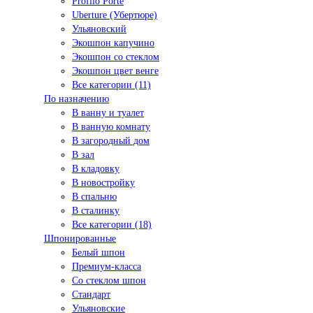
Profilo Porte
Uberture (Убертюре)
Ульяновский
Экошпон капучино
Экошпон со стеклом
Экошпон цвет венге
Все категории (11)
По назначению
В ванну и туалет
В ванную комнату
В загородный дом
В зал
В кладовку
В новостройку
В спальню
В сталинку
Все категории (18)
Шпонированные
Белый шпон
Премиум-класса
Со стеклом шпон
Стандарт
Ульяновские