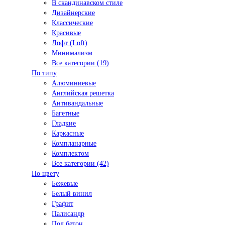
В скандинавском стиле
Дизайнерские
Классические
Красивые
Лофт (Loft)
Минимализм
Все категории (19)
По типу
Алюминиевые
Английская решетка
Антивандальные
Багетные
Гладкие
Каркасные
Компланарные
Комплектом
Все категории (42)
По цвету
Бежевые
Белый винил
Графит
Палисандр
Под бетон