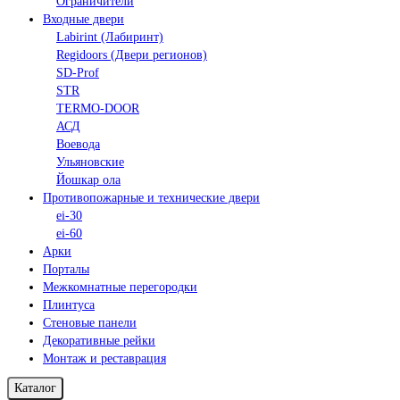
Ограничители
Входные двери
Labirint (Лабиринт)
Regidoors (Двери регионов)
SD-Prof
STR
TERMO-DOOR
АСД
Воевода
Ульяновские
Йошкар ола
Противопожарные и технические двери
ei-30
ei-60
Арки
Порталы
Межкомнатные перегородки
Плинтуса
Стеновые панели
Декоративные рейки
Монтаж и реставрация
Каталог