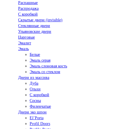
Распашные
Распродажа
С коробкой
Скрытые двери (invisible)
Стеклянные двери
Ульяновские двери
Царговые
Эмалит
Эмаль
Белые
Эмаль серая
Эмаль слоновая кость
Эмаль со стеклом
Двери из массива
Дуба
Ольхи
С коробкой
Сосны
Филенчатые
Двери эко шпон
El’Porta
Profil Doors