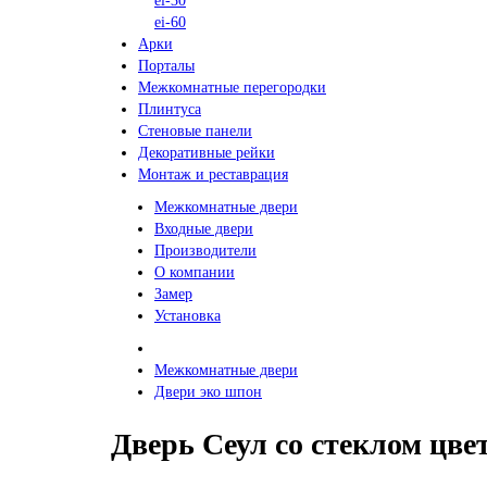
ei-30
ei-60
Арки
Порталы
Межкомнатные перегородки
Плинтуса
Стеновые панели
Декоративные рейки
Монтаж и реставрация
Межкомнатные двери
Входные двери
Производители
О компании
Замер
Установка
Межкомнатные двери
Двери эко шпон
Дверь Сеул со стеклом цв