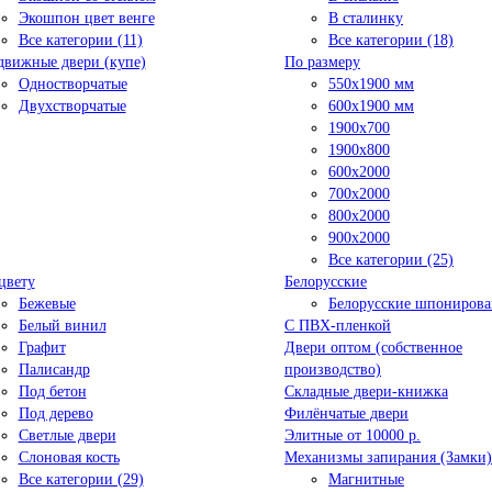
Экошпон цвет венге
В сталинку
Все категории (11)
Все категории (18)
движные двери (купе)
По размеру
Одностворчатые
550x1900 мм
Двухстворчатые
600x1900 мм
1900х700
1900х800
600x2000
700x2000
800x2000
900x2000
Все категории (25)
цвету
Белорусские
Бежевые
Белорусские шпониров
Белый винил
C ПВХ-пленкой
Графит
Двери оптом (собственное
Палисандр
производство)
Под бетон
Складные двери-книжка
Под дерево
Филёнчатые двери
Светлые двери
Элитные от 10000 р.
Слоновая кость
Механизмы запирания (Замки)
Все категории (29)
Магнитные