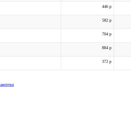
446 р
582 р
704 р
884 р
372 р
Завертки