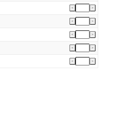
<
>
<
>
<
>
<
>
<
>