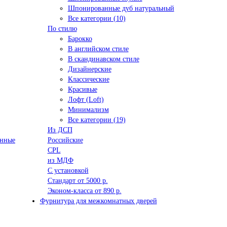
Шпонированные дуб натуральный
Все категории (10)
По стилю
Барокко
В английском стиле
В скандинавском стиле
Дизайнерские
Классические
Красивые
Лофт (Loft)
Минимализм
Все категории (19)
Из ДСП
анные
Российские
CPL
из МДФ
С установкой
Стандарт от 5000 р.
Эконом-класса от 890 р.
Фурнитура для межкомнатных дверей