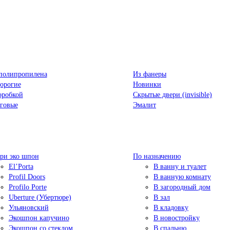
полипропилена
Из фанеры
орогие
Новинки
оробкой
Скрытые двери (invisible)
говые
Эмалит
ри эко шпон
По назначению
El’Porta
В ванну и туалет
Profil Doors
В ванную комнату
Profilo Porte
В загородный дом
Uberture (Убертюре)
В зал
Ульяновский
В кладовку
Экошпон капучино
В новостройку
Экошпон со стеклом
В спальню