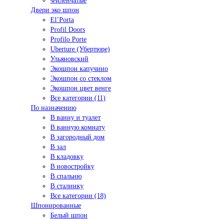
Филенчатые
Двери эко шпон
El’Porta
Profil Doors
Profilo Porte
Uberture (Убертюре)
Ульяновский
Экошпон капучино
Экошпон со стеклом
Экошпон цвет венге
Все категории (11)
По назначению
В ванну и туалет
В ванную комнату
В загородный дом
В зал
В кладовку
В новостройку
В спальню
В сталинку
Все категории (18)
Шпонированные
Белый шпон