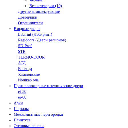
Черные
Все категории (10)
Другие комплектующие
Доводчики
Ограничители
Входные двери
Labirint (Лабиринт)
Regidoors (Двери регионов)
SD-Prof
STR
TERMO-DOOR
АСД
Воевода
Ульяновские
Йошкар ола
Противопожарные и технические двери
ei-30
ei-60
Арки
Порталы
Межкомнатные перегородки
Плинтуса
Стеновые панели