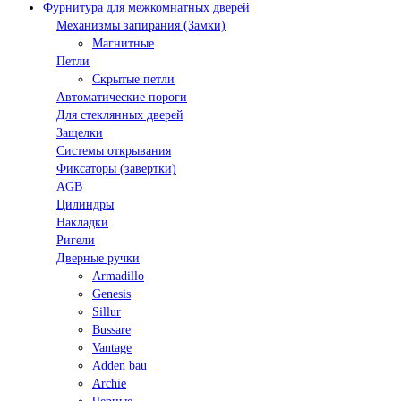
Фурнитура для межкомнатных дверей
Механизмы запирания (Замки)
Магнитные
Петли
Скрытые петли
Автоматические пороги
Для стеклянных дверей
Защелки
Системы открывания
Фиксаторы (завертки)
AGB
Цилиндры
Накладки
Ригели
Дверные ручки
Armadillo
Genesis
Sillur
Bussare
Vantage
Adden bau
Archie