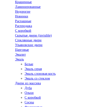
Крашенные
Ламинированные
Недорогие
Новинки
Распашные
Распродажа
С коробкой
Скрытые двери (invisible)
Стеклянные двери
Ульяновские двери
Царговые
Эмалит
Эмаль
Белые
Эмаль серая
Эмаль слоновая кость
Эмаль со стеклом
Двери из массива
Дуба
Ольхи
С коробкой
Сосны