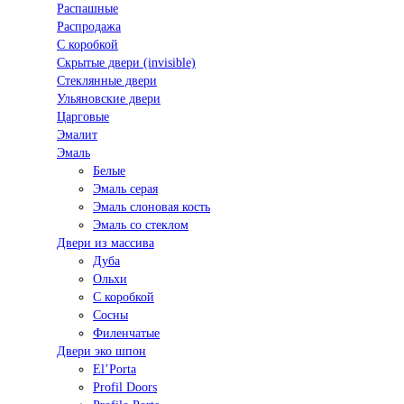
Распашные
Распродажа
С коробкой
Скрытые двери (invisible)
Стеклянные двери
Ульяновские двери
Царговые
Эмалит
Эмаль
Белые
Эмаль серая
Эмаль слоновая кость
Эмаль со стеклом
Двери из массива
Дуба
Ольхи
С коробкой
Сосны
Филенчатые
Двери эко шпон
El’Porta
Profil Doors