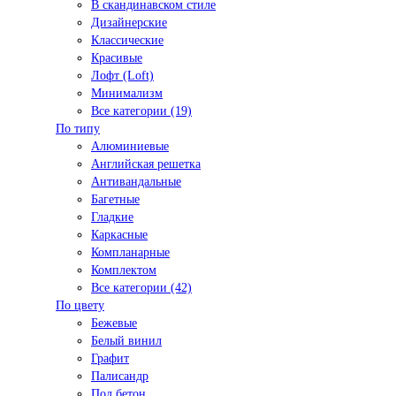
В скандинавском стиле
Дизайнерские
Классические
Красивые
Лофт (Loft)
Минимализм
Все категории (19)
По типу
Алюминиевые
Английская решетка
Антивандальные
Багетные
Гладкие
Каркасные
Компланарные
Комплектом
Все категории (42)
По цвету
Бежевые
Белый винил
Графит
Палисандр
Под бетон