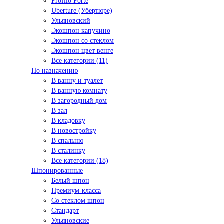
Profilo Porte
Uberture (Убертюре)
Ульяновский
Экошпон капучино
Экошпон со стеклом
Экошпон цвет венге
Все категории (11)
По назначению
В ванну и туалет
В ванную комнату
В загородный дом
В зал
В кладовку
В новостройку
В спальню
В сталинку
Все категории (18)
Шпонированные
Белый шпон
Премиум-класса
Со стеклом шпон
Стандарт
Ульяновские