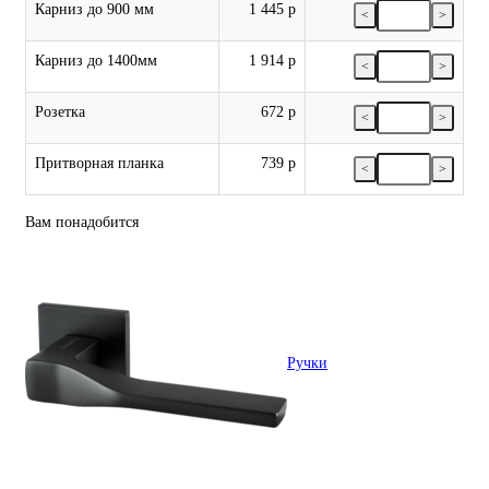
Карниз до 900 мм
1 445 р
<
>
Карниз до 1400мм
1 914 р
<
>
Розетка
672 р
<
>
Притворная планка
739 р
<
>
Вам понадобится
Ручки