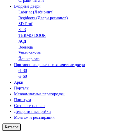
Ограничители
Входные двери
Labirint (Лабиринт)
Regidoors (Двери регионов)
SD-Prof
STR
TERMO-DOOR
АСД
Воевода
Ульяновские
Йошкар ола
Противопожарные и технические двери
ei-30
ei-60
Арки
Порталы
Межкомнатные перегородки
Плинтуса
Стеновые панели
Декоративные рейки
Монтаж и реставрация
Каталог