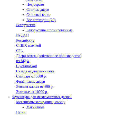
Под дерево
Светлые двери
Слоновая кость
Все категории (29)
Белорусские
Белорусские шпонированные
Из ДСП
Российские
C ПВХ-пленкой
CPL
Двери оптом (собственное производство)
из МДФ
С установкой
Складные двери-книжка
Стандарт от 5000 р.
Филёнчатые двери
Эконом-класса от 890 р.
Элитные от 10000 р.
Фурнитура для межкомнатных дверей
Механизмы запирания (Замки)
Магнитные
Петли