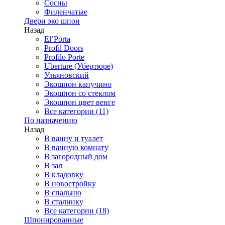
Сосны
Филенчатые
Двери эко шпон
Назад
El’Porta
Profil Doors
Profilo Porte
Uberture (Убертюре)
Ульяновский
Экошпон капучино
Экошпон со стеклом
Экошпон цвет венге
Все категории (11)
По назначению
Назад
В ванну и туалет
В ванную комнату
В загородный дом
В зал
В кладовку
В новостройку
В спальню
В сталинку
Все категории (18)
Шпонированные