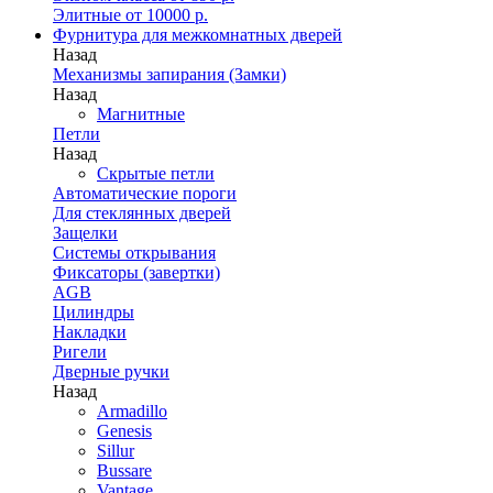
Элитные от 10000 р.
Фурнитура для межкомнатных дверей
Назад
Механизмы запирания (Замки)
Назад
Магнитные
Петли
Назад
Скрытые петли
Автоматические пороги
Для стеклянных дверей
Защелки
Системы открывания
Фиксаторы (завертки)
AGB
Цилиндры
Накладки
Ригели
Дверные ручки
Назад
Armadillo
Genesis
Sillur
Bussare
Vantage