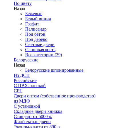
По цвету
Назад
Бежевые
Белый винил
Графит
Палисандр
Под бетон
Под дерево
Светлые двери
Слоновая кость
Все категории (29)
Белорусские
Назад
Белорусские шпонированные
Из ДСП
Российские
C ПВХ-пленкой
CPL
Двери оптом (собственное производство)
из МДФ
С установкой
Складные двери-книжка
Стандарт от 5000 р.
Филёнчатые двери
Эконом-класса от 890 р.