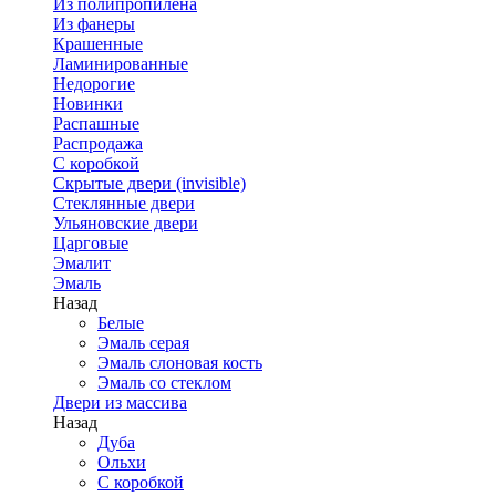
Из полипропилена
Из фанеры
Крашенные
Ламинированные
Недорогие
Новинки
Распашные
Распродажа
С коробкой
Скрытые двери (invisible)
Стеклянные двери
Ульяновские двери
Царговые
Эмалит
Эмаль
Назад
Белые
Эмаль серая
Эмаль слоновая кость
Эмаль со стеклом
Двери из массива
Назад
Дуба
Ольхи
С коробкой