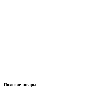
В корзину
Фиксатор Adden Bau WC Q003 brushed cafe (кофе)
3809-01
В наличии ✓
798 р
В корзину
Похожие товары