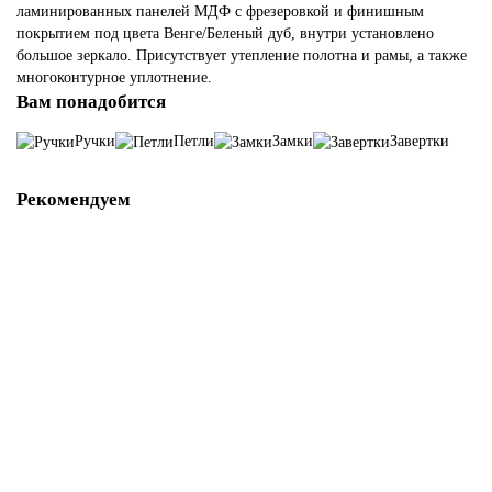
ламинированных панелей МДФ с фрезеровкой и финишным
покрытием под цвета Венге/Беленый дуб, внутри установлено
По цвету
большое зеркало. Присутствует утепление полотна и рамы, а также
многоконтурное уплотнение.
Белорусские
Вам понадобится
Ручки
Петли
Замки
Завертки
Из ДСП
Рекомендуем
Российские
C ПВХ-пленкой
Ручка Z-900 Хром/Капучино
CPL
11941-01
В наличии ✓
Двери оптом (собственное производство)
1 350 р
из МДФ
В корзину
С установкой