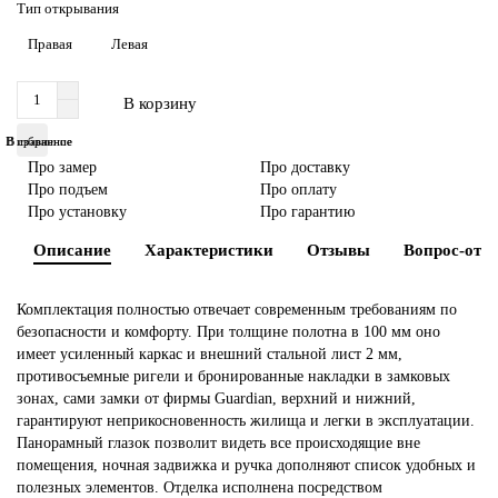
Тип открывания
Двери из массива
Правая
Левая
Двери эко шпон
В корзину
В избранное
В сравнение
По назначению
Про замер
Про доставку
Про подъем
Про оплату
Шпонированные
Про установку
Про гарантию
Описание
Характеристики
Отзывы
Вопрос-отве
Остекленные
Комплектация полностью отвечает современным требованиям по
Раздвижные двери (купе)
безопасности и комфорту. При толщине полотна в 100 мм оно
имеет усиленный каркас и внешний стальной лист 2 мм,
По размеру
противосъемные ригели и бронированные накладки в замковых
зонах, сами замки от фирмы Guardian, верхний и нижний,
гарантируют неприкосновенность жилища и легки в эксплуатации.
По стилю
Панорамный глазок позволит видеть все происходящие вне
помещения, ночная задвижка и ручка дополняют список удобных и
По типу
полезных элементов. Отделка исполнена посредством