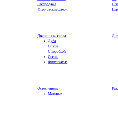
Распродажа
С к
Ульяновские двери
Цар
Двери из массива
Две
Дуба
Ольхи
С коробкой
Сосны
Филенчатые
Остекленные
Раз
Матовые