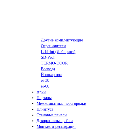
Другие комплектующие
Ограничители
Labirint (Лабиринт)
SD-Prof
TERMO-DOOR
Воевода
Йошкар ола
ei-30
ei-60
Арки
Порталы
Межкомнатные перегородки
Плинтуса
Стеновые панели
Декоративные рейки
Монтаж и реставрация