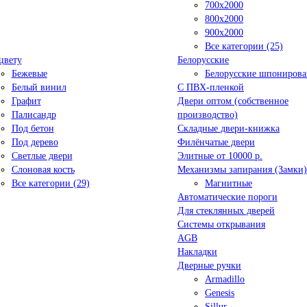
700x2000
800x2000
900x2000
Все категории (25)
цвету
Белорусские
Бежевые
Белорусские шпониров
Белый винил
C ПВХ-пленкой
Графит
Двери оптом (собственное
Палисандр
производство)
Под бетон
Складные двери-книжка
Под дерево
Филёнчатые двери
Светлые двери
Элитные от 10000 р.
Слоновая кость
Механизмы запирания (Замки)
Все категории (29)
Магнитные
Автоматические пороги
Для стеклянных дверей
Системы открывания
AGB
Накладки
Дверные ручки
Armadillo
Genesis
Sillur