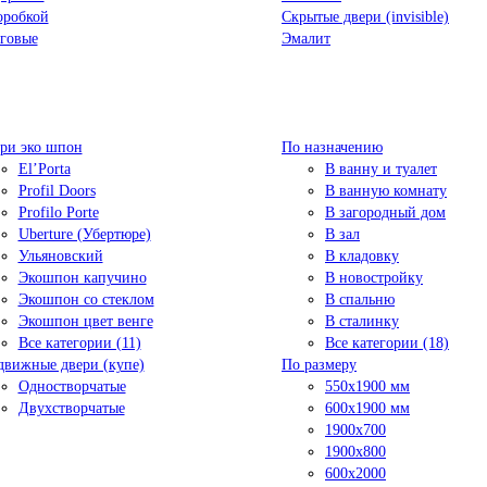
оробкой
Скрытые двери (invisible)
говые
Эмалит
ри эко шпон
По назначению
El’Porta
В ванну и туалет
Profil Doors
В ванную комнату
Profilo Porte
В загородный дом
Uberture (Убертюре)
В зал
Ульяновский
В кладовку
Экошпон капучино
В новостройку
Экошпон со стеклом
В спальню
Экошпон цвет венге
В сталинку
Все категории (11)
Все категории (18)
движные двери (купе)
По размеру
Одностворчатые
550x1900 мм
Двухстворчатые
600x1900 мм
1900х700
1900х800
600x2000