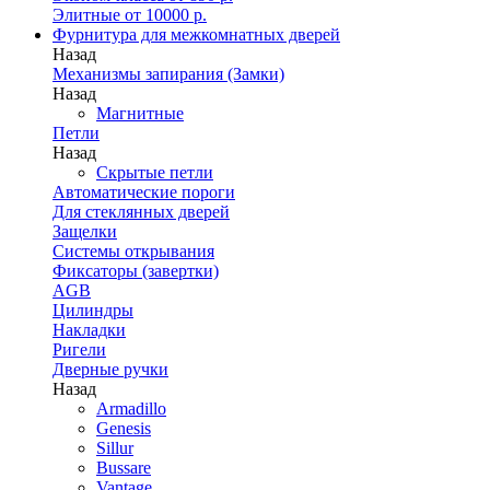
Элитные от 10000 р.
Фурнитура для межкомнатных дверей
Назад
Механизмы запирания (Замки)
Назад
Магнитные
Петли
Назад
Скрытые петли
Автоматические пороги
Для стеклянных дверей
Защелки
Системы открывания
Фиксаторы (завертки)
AGB
Цилиндры
Накладки
Ригели
Дверные ручки
Назад
Armadillo
Genesis
Sillur
Bussare
Vantage