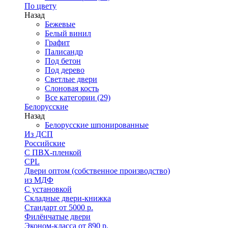
По цвету
Назад
Бежевые
Белый винил
Графит
Палисандр
Под бетон
Под дерево
Светлые двери
Слоновая кость
Все категории (29)
Белорусские
Назад
Белорусские шпонированные
Из ДСП
Российские
C ПВХ-пленкой
CPL
Двери оптом (собственное производство)
из МДФ
С установкой
Складные двери-книжка
Стандарт от 5000 р.
Филёнчатые двери
Эконом-класса от 890 р.