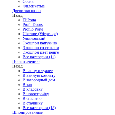
Сосны
Филенчатые
Двери эко шпон
Назад
El’Porta
Profil Doors
Profilo Porte
Uberture (Убертюре)
Ульяновский
Экошпон капучино
Экошпон со стеклом
Экошпон цвет венге
Все категории (11)
По назначению
Назад
В ванну и туалет
В ванную комнату
В загородный дом
В зал
В кладовку
В новостройку
В спальню
В сталинку
Все категории (18)
Шпонированные