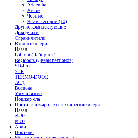
Adden bau
Archie
Черные
Все категории (10)
Другие комплектующие
Доводчики
Ограничители
Входные двери
Назад
Labirint (Лабиринт)
Regidoors (Двери регионов)
SD-Prof
STR
TERMO-DOOR
АСД
Воевода
Ульяновские
Йошкар ола
Противопожарные и технические двери
Назад
ei-30
ei-60
Арки
Порталы
Межкомнатные перегородки