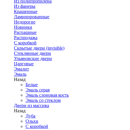
Из полипропилена
Из фанеры
Крашенные
Ламинированные
Недорогие
Новинки
Распашные
Распродажа
С коробкой
Скрытые двери (invisible)
Стеклянные двери
Ульяновские двери
Царговые
Эмалит
Эмаль
Назад
Белые
Эмаль серая
Эмаль слоновая кость
Эмаль со стеклом
Двери из массива
Назад
Дуба
Ольхи
С коробкой