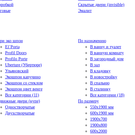
оробкой
Скрытые двери (invisible)
говые
Эмалит
ри эко шпон
По назначению
El’Porta
В ванну и туалет
Profil Doors
В ванную комнату
Profilo Porte
В загородный дом
Uberture (Убертюре)
В зал
Ульяновский
В кладовку
Экошпон капучино
В новостройку
Экошпон со стеклом
В спальню
Экошпон цвет венге
В сталинку
Все категории (11)
Все категории (18)
движные двери (купе)
По размеру
Одностворчатые
550x1900 мм
Двухстворчатые
600x1900 мм
1900х700
1900х800
600x2000