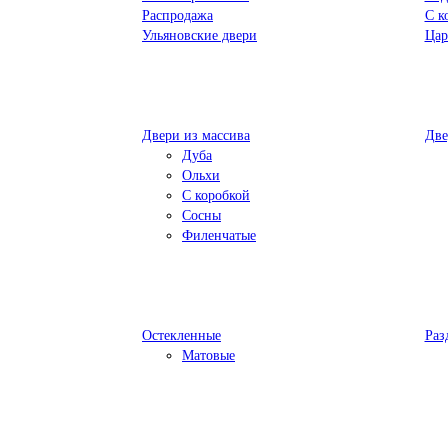
Распродажа
С к
Ульяновские двери
Цар
Двери из массива
Две
Дуба
Ольхи
С коробкой
Сосны
Филенчатые
Остекленные
Раз
Матовые