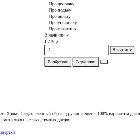
Про доставку
Про подъем
Про оплату
Про установку
Про гарантию
В наличии ✓
1 776 р
В корзину
В избранное
В сравнение
е Хром. Представленный образец ручки является 100% вариантом для п
смотреться на серых, темных дверях.
Завертки