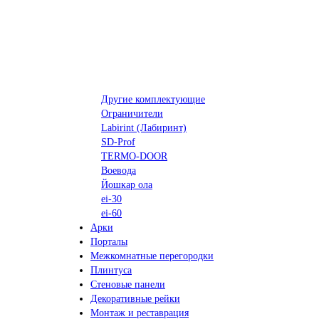
Другие комплектующие
Ограничители
Labirint (Лабиринт)
SD-Prof
TERMO-DOOR
Воевода
Йошкар ола
ei-30
ei-60
Арки
Порталы
Межкомнатные перегородки
Плинтуса
Стеновые панели
Декоративные рейки
Монтаж и реставрация