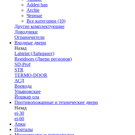
Adden bau
Archie
Черные
Все категории (10)
Другие комплектующие
Доводчики
Ограничители
Входные двери
Назад
Labirint (Лабиринт)
Regidoors (Двери регионов)
SD-Prof
STR
TERMO-DOOR
АСД
Воевода
Ульяновские
Йошкар ола
Противопожарные и технические двери
Назад
ei-30
ei-60
Арки
Порталы
Межкомнатные перегородки