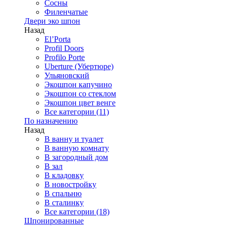
Сосны
Филенчатые
Двери эко шпон
Назад
El’Porta
Profil Doors
Profilo Porte
Uberture (Убертюре)
Ульяновский
Экошпон капучино
Экошпон со стеклом
Экошпон цвет венге
Все категории (11)
По назначению
Назад
В ванну и туалет
В ванную комнату
В загородный дом
В зал
В кладовку
В новостройку
В спальню
В сталинку
Все категории (18)
Шпонированные