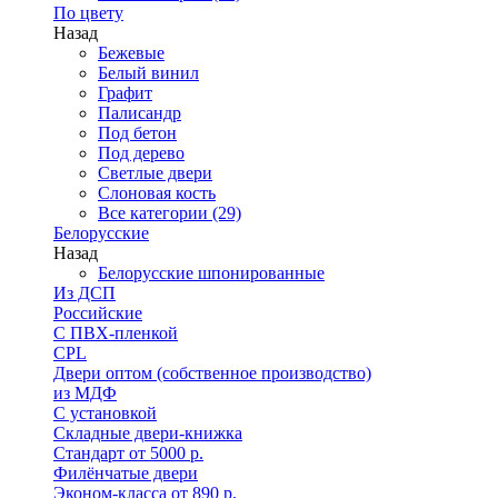
По цвету
Назад
Бежевые
Белый винил
Графит
Палисандр
Под бетон
Под дерево
Светлые двери
Слоновая кость
Все категории (29)
Белорусские
Назад
Белорусские шпонированные
Из ДСП
Российские
C ПВХ-пленкой
CPL
Двери оптом (собственное производство)
из МДФ
С установкой
Складные двери-книжка
Стандарт от 5000 р.
Филёнчатые двери
Эконом-класса от 890 р.