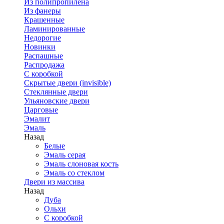
Из полипропилена
Из фанеры
Крашенные
Ламинированные
Недорогие
Новинки
Распашные
Распродажа
С коробкой
Скрытые двери (invisible)
Стеклянные двери
Ульяновские двери
Царговые
Эмалит
Эмаль
Назад
Белые
Эмаль серая
Эмаль слоновая кость
Эмаль со стеклом
Двери из массива
Назад
Дуба
Ольхи
С коробкой