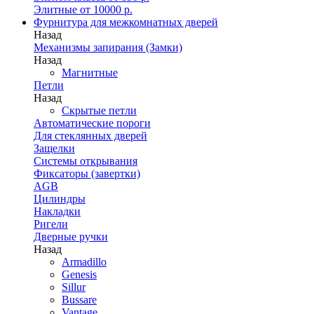
Элитные от 10000 р.
Фурнитура для межкомнатных дверей
Назад
Механизмы запирания (Замки)
Назад
Магнитные
Петли
Назад
Скрытые петли
Автоматические пороги
Для стеклянных дверей
Защелки
Системы открывания
Фиксаторы (завертки)
AGB
Цилиндры
Накладки
Ригели
Дверные ручки
Назад
Armadillo
Genesis
Sillur
Bussare
Vantage