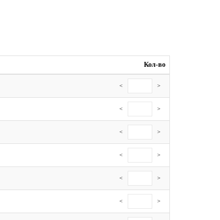
Кол-во
<
>
<
>
<
>
<
>
<
>
<
>