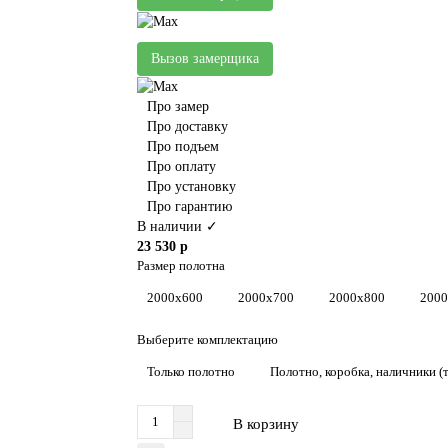
Вызов замерщика
Про замер
Про доставку
Про подъем
Про оплату
Про установку
Про гарантию
В наличии ✓
23 530 р
Размер полотна
2000x600
2000x700
2000x800
200
Выберите комплектацию
Только полотно
Полотно, коробка, наличники (т
В корзину