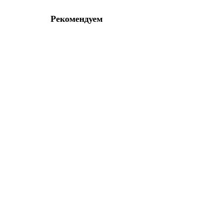
Рекомендуем
Ручка Z-900 Хром/Капучино
11941-01
В наличии ✓
1 350 р
В корзину
Ручка Archie для раздвижной двери