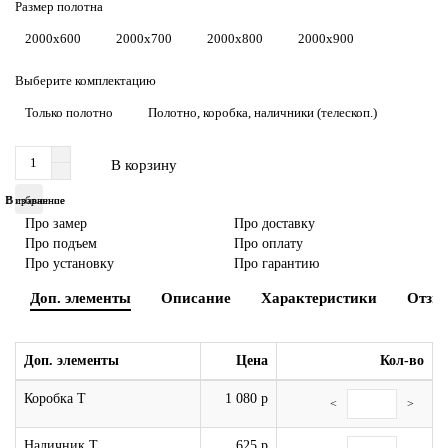
Размер полотна
2000x600
2000x700
2000x800
2000x900
Выберите комплектацию
Только полотно
Полотно, коробка, наличники (телескоп.)
В корзину
В избранное
В сравнение
Про замер
Про доставку
Про подъем
Про оплату
Про установку
Про гарантию
Доп. элементы
Описание
Характеристики
Отзы
Доп. элементы
Цена
Кол-во
Коробка Т
1 080 р
<
>
Наличник Т
625 р