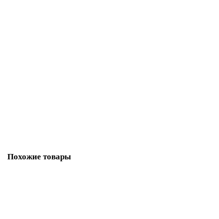
Фиксатор Adden Bau WC Q003 brushed cafe (кофе)
3809-01
В наличии ✓
798 р
В корзину
Похожие товары