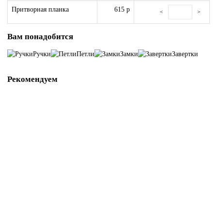
Притворная планка
615 р
<
>
Вам понадобится
Ручки
Петли
Замки
Завертки
Рекомендуем
Ручка Z-900 Хром/Капучино
11941-01
В наличии ✓
1 350 р
В корзину