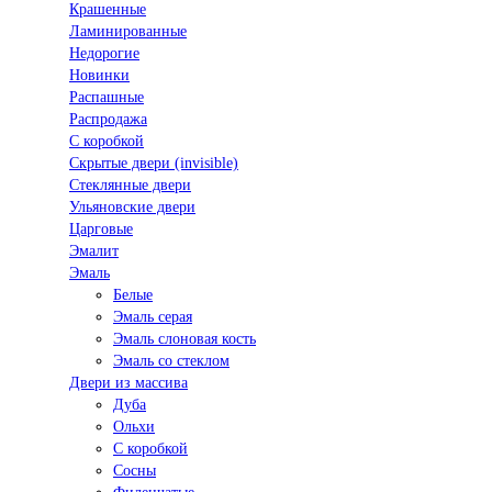
Крашенные
Ламинированные
Недорогие
Новинки
Распашные
Распродажа
С коробкой
Скрытые двери (invisible)
Стеклянные двери
Ульяновские двери
Царговые
Эмалит
Эмаль
Белые
Эмаль серая
Эмаль слоновая кость
Эмаль со стеклом
Двери из массива
Дуба
Ольхи
С коробкой
Сосны