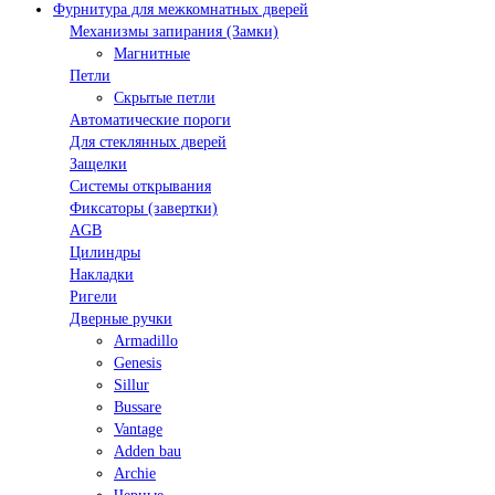
Фурнитура для межкомнатных дверей
Механизмы запирания (Замки)
Магнитные
Петли
Скрытые петли
Автоматические пороги
Для стеклянных дверей
Защелки
Системы открывания
Фиксаторы (завертки)
AGB
Цилиндры
Накладки
Ригели
Дверные ручки
Armadillo
Genesis
Sillur
Bussare
Vantage
Adden bau
Archie