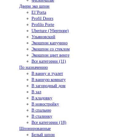
Филенчатые
Двери эко шпон
El’Porta
Profil Doors
Profilo Porte
Uberture (Убертюре)
Ульяновский
Экошпон капучино
Экошпон со стеклом
Экошпон цвет венге
Все категории (11)
По назначению
В ванну и туалет
В ванную комнату
В загородный дом
В зал
В кладовку
В новостройку
В спальню
В сталинку
Все категории (18)
Шпонированные
Белый шпон