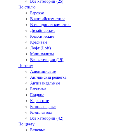
Все категории (25)
По стилю
Барокко
В английском стиле
В скандинавском стиле
Дизайнерские
Классические
Красивые
Лофт (Loft)
Минимализм
Все категории (19)
По типу
Алюминиевые
Английская решетка
Антивандальные
Багетные
Гладкие
Каркасные
Компланарные
Комплектом
Все категории (42)
По цвету
Бежевые