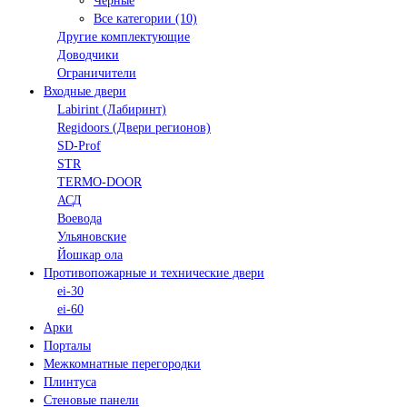
Черные
Все категории (10)
Другие комплектующие
Доводчики
Ограничители
Входные двери
Labirint (Лабиринт)
Regidoors (Двери регионов)
SD-Prof
STR
TERMO-DOOR
АСД
Воевода
Ульяновские
Йошкар ола
Противопожарные и технические двери
ei-30
ei-60
Арки
Порталы
Межкомнатные перегородки
Плинтуса
Стеновые панели