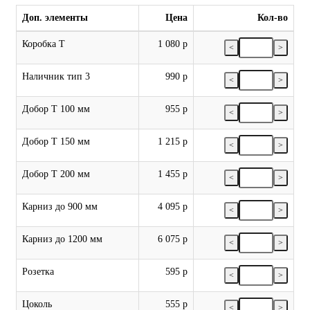
Доп. элементы
Цена
Кол-во
Коробка Т
1 080 р
<
>
Наличник тип 3
990 р
<
>
Добор Т 100 мм
955 р
<
>
Добор Т 150 мм
1 215 р
<
>
Добор Т 200 мм
1 455 р
<
>
Карниз до 900 мм
4 095 р
<
>
Карниз до 1200 мм
6 075 р
<
>
Розетка
595 р
<
>
Цоколь
555 р
<
>