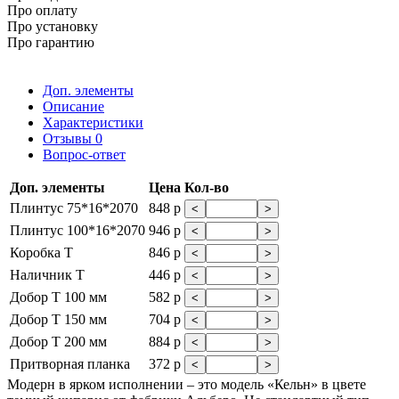
Про оплату
Про установку
Про гарантию
Доп. элементы
Описание
Характеристики
Отзывы
0
Вопрос-ответ
Доп. элементы
Цена
Кол-во
Плинтус 75*16*2070
848 р
<
>
Плинтус 100*16*2070
946 р
<
>
Коробка Т
846 р
<
>
Наличник Т
446 р
<
>
Добор Т 100 мм
582 р
<
>
Добор Т 150 мм
704 р
<
>
Добор Т 200 мм
884 р
<
>
Притворная планка
372 р
<
>
Модерн в ярком исполнении – это модель «Кельн» в цвете