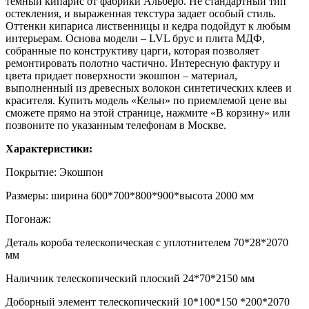
темный кипарис от фабрики Альберо. Не стандартный тип
остекления, и выраженная текстура задает особый стиль.
Оттенки кипариса лиственницы и кедра подойдут к любым
интерьерам. Основа модели – LVL брус и плита МДФ,
собранные по конструктиву царги, которая позволяет
ремонтировать полотно частично. Интересную фактуру и
цвета придает поверхности экошпон – материал,
выполненный из древесных волокон синтетических клеев и
красителя. Купить модель «Кельн» по приемлемой цене вы
сможете прямо на этой странице, нажмите «В корзину» или
позвоните по указанным телефонам в Москве.
Характеристики:
Покрытие: Экошпон
Размеры: ширина 600*700*800*900*высота 2000 мм
Погонаж:
Деталь короба телескопическая с уплотнителем 70*28*2070
мм
Наличник телескопический плоский 24*70*2150 мм
Доборный элемент телескопический 10*100*150 *200*2070