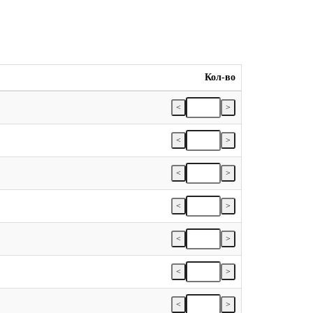
Кол-во
<
>
<
>
<
>
<
>
<
>
<
>
<
>