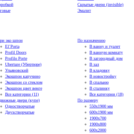
оробкой
Скрытые двери (invisible)
говые
Эмалит
ри эко шпон
По назначению
El’Porta
В ванну и туалет
Profil Doors
В ванную комнату
Profilo Porte
В загородный дом
Uberture (Убертюре)
В зал
Ульяновский
В кладовку
Экошпон капучино
В новостройку
Экошпон со стеклом
В спальню
Экошпон цвет венге
В сталинку
Все категории (11)
Все категории (18)
движные двери (купе)
По размеру
Одностворчатые
550x1900 мм
Двухстворчатые
600x1900 мм
1900х700
1900х800
600x2000