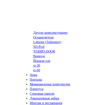
Другие комплектующие
Ограничители
Labirint (Лабиринт)
SD-Prof
TERMO-DOOR
Воевода
Йошкар ола
ei-30
ei-60
Арки
Порталы
Межкомнатные перегородки
Плинтуса
Стеновые панели
Декоративные рейки
Монтаж и реставрация