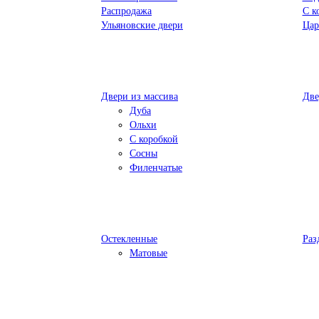
Распродажа
С к
Ульяновские двери
Цар
Двери из массива
Две
Дуба
Ольхи
С коробкой
Сосны
Филенчатые
Остекленные
Раз
Матовые