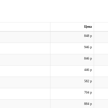
Цена
848 р
946 р
846 р
446 р
582 р
704 р
884 р