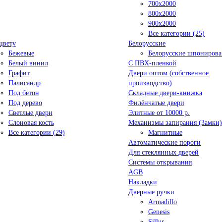
700x2000
800x2000
900x2000
Все категории (25)
цвету
Белорусские
Бежевые
Белорусские шпониров
Белый винил
C ПВХ-пленкой
Графит
Двери оптом (собственное
Палисандр
производство)
Под бетон
Складные двери-книжка
Под дерево
Филёнчатые двери
Светлые двери
Элитные от 10000 р.
Слоновая кость
Механизмы запирания (Замки)
Все категории (29)
Магнитные
Автоматические пороги
Для стеклянных дверей
Системы открывания
AGB
Накладки
Дверные ручки
Armadillo
Genesis
Sillur