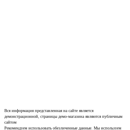
В корзину
Нео 2 ДГ бьянко
4072-01
В наличии ✓
20 660 р
В корзину
Вся информация представленная на сайте является
демонстрационной, страницы демо-магазина являются публичным
сайтом
Рекомендуем использовать обезличенные данные. Мы используем