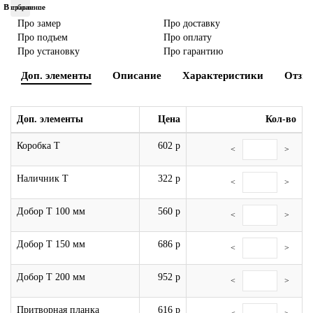
В избранное
В сравнение
Двери из массива
Про замер
Про доставку
Про подъем
Про оплату
Про установку
Про гарантию
Двери эко шпон
Доп. элементы
Описание
Характеристики
Отзы
По назначению
Доп. элементы
Цена
Кол-во
Шпонированные
Коробка Т
602 р
<
>
Остекленные
Наличник Т
322 р
<
>
Раздвижные двери (купе)
Добор Т 100 мм
560 р
<
>
По размеру
Добор Т 150 мм
686 р
<
>
По стилю
Добор Т 200 мм
952 р
<
>
По типу
Притворная планка
616 р