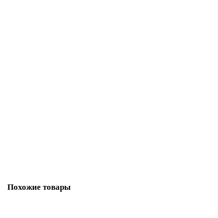
1 500 р
В корзину
Фиксатор Adden Bau WC Q003 brushed cafe (кофе)
3809-01
В наличии ✓
798 р
В корзину
Похожие товары