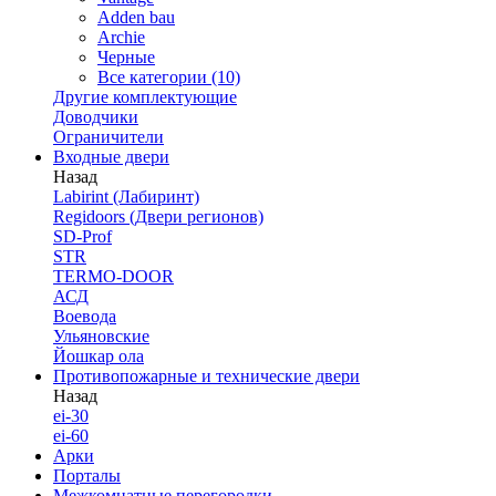
Adden bau
Archie
Черные
Все категории (10)
Другие комплектующие
Доводчики
Ограничители
Входные двери
Назад
Labirint (Лабиринт)
Regidoors (Двери регионов)
SD-Prof
STR
TERMO-DOOR
АСД
Воевода
Ульяновские
Йошкар ола
Противопожарные и технические двери
Назад
ei-30
ei-60
Арки
Порталы
Межкомнатные перегородки