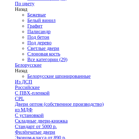
По цвету
Назад
Бежевые
Белый винил
Графит
Палисандр
Под бетон
Под дерево
Светлые двери
Слоновая кость
Все категории (29)
Белорусские
Назад
Белорусские шпонированные
Из ДСП
Российские
C ПВХ-пленкой
CPL
Двери оптом (собственное производство)
из МДФ
С установкой
Складные двери-книжка
Стандарт от 5000 р.
Филёнчатые двери
Эконом-класса от 890 р.