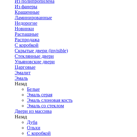
Из полипропилена
Из фанеры
Крашенные
Ламинированные
Недорогие
Новинки
Распашные
Распродажа
С коробкой
Скрытые двери (invisible)
Стеклянные двери
Ульяновские двери
Царговые
Эмалит
Эмаль
Назад
Белые
Эмаль серая
Эмаль слоновая кость
Эмаль со стеклом
Двери из массива
Назад
Дуба
Ольхи
С коробкой