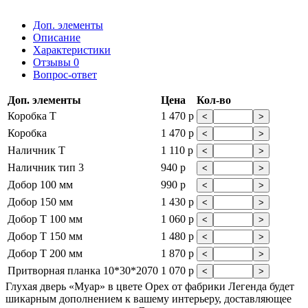
Доп. элементы
Описание
Характеристики
Отзывы
0
Вопрос-ответ
Доп. элементы
Цена
Кол-во
Коробка Т
1 470 р
<
>
Коробка
1 470 р
<
>
Наличник Т
1 110 р
<
>
Наличник тип 3
940 р
<
>
Добор 100 мм
990 р
<
>
Добор 150 мм
1 430 р
<
>
Добор Т 100 мм
1 060 р
<
>
Добор Т 150 мм
1 480 р
<
>
Добор Т 200 мм
1 870 р
<
>
Притворная планка 10*30*2070
1 070 р
<
>
Глухая дверь «Муар» в цвете Орех от фабрики Легенда будет
шикарным дополнением к вашему интерьеру, доставляющее