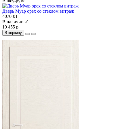
В шоу-руме
Дверь Муар орех со стеклом витраж
4070-01
В наличии ✓
19 455 р
В корзину