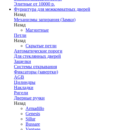
Элитные от 10000 р.
Фурнитура для межкомнатных дверей
Назад
Механизмы запирания (Замки)
Назад
Магнитные
Петли
Назад
Скрытые петли
Автоматические пороги
Для стеклянных дверей
Защелки
Системы открывания
Фиксаторы (завертки)
AGB
Цилиндры
Накладки
Ригели
Дверные ручки
Назад
Armadillo
Genesis
Sillur
Bussare
Vantage