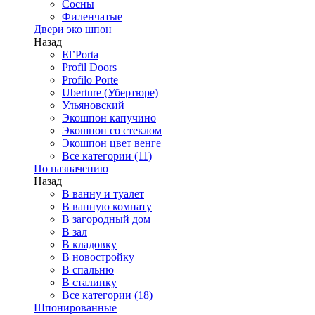
Сосны
Филенчатые
Двери эко шпон
Назад
El’Porta
Profil Doors
Profilo Porte
Uberture (Убертюре)
Ульяновский
Экошпон капучино
Экошпон со стеклом
Экошпон цвет венге
Все категории (11)
По назначению
Назад
В ванну и туалет
В ванную комнату
В загородный дом
В зал
В кладовку
В новостройку
В спальню
В сталинку
Все категории (18)
Шпонированные