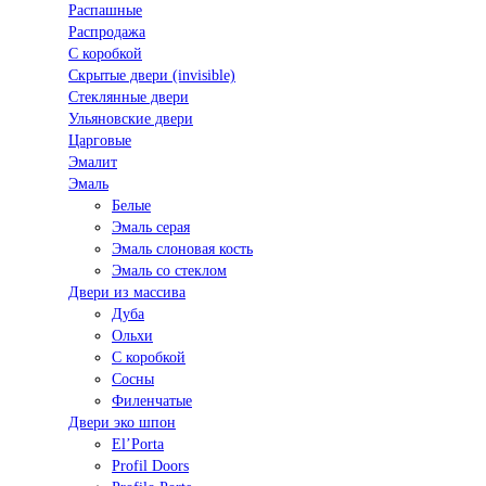
Распашные
Распродажа
С коробкой
Скрытые двери (invisible)
Стеклянные двери
Ульяновские двери
Царговые
Эмалит
Эмаль
Белые
Эмаль серая
Эмаль слоновая кость
Эмаль со стеклом
Двери из массива
Дуба
Ольхи
С коробкой
Сосны
Филенчатые
Двери эко шпон
El’Porta
Profil Doors