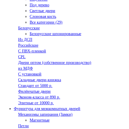
Под дерево
Светлые двери
Слоновая кость
Все категории (29)
Белорусские
Белорусские шпонированные
Из ДСП
Российские
C ПВХ-пленкой
CPL
Двери оптом (собственное производство)
из МДФ
С установкой
Складные двери-книжка
Стандарт от 5000 р.
Филёнчатые двери
Эконом-класса от 890 р.
Элитные от 10000 р.
Фурнитура для межкомнатных дверей
Механизмы запирания (Замки)
Магнитные
Петли