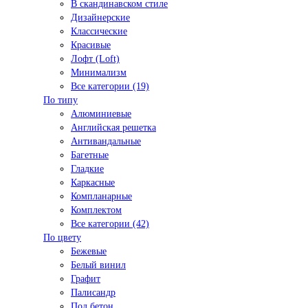
В скандинавском стиле
Дизайнерские
Классические
Красивые
Лофт (Loft)
Минимализм
Все категории (19)
По типу
Алюминиевые
Английская решетка
Антивандальные
Багетные
Гладкие
Каркасные
Компланарные
Комплектом
Все категории (42)
По цвету
Бежевые
Белый винил
Графит
Палисандр
Под бетон