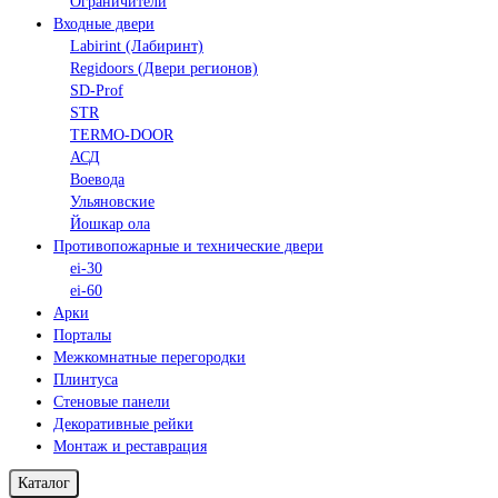
Ограничители
Входные двери
Labirint (Лабиринт)
Regidoors (Двери регионов)
SD-Prof
STR
TERMO-DOOR
АСД
Воевода
Ульяновские
Йошкар ола
Противопожарные и технические двери
ei-30
ei-60
Арки
Порталы
Межкомнатные перегородки
Плинтуса
Стеновые панели
Декоративные рейки
Монтаж и реставрация
Каталог