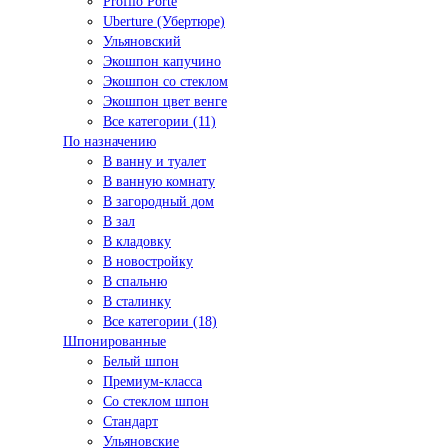
Profilo Porte
Uberture (Убертюре)
Ульяновский
Экошпон капучино
Экошпон со стеклом
Экошпон цвет венге
Все категории (11)
По назначению
В ванну и туалет
В ванную комнату
В загородный дом
В зал
В кладовку
В новостройку
В спальню
В сталинку
Все категории (18)
Шпонированные
Белый шпон
Премиум-класса
Со стеклом шпон
Стандарт
Ульяновские