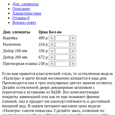
Доп. элементы
Описание
Характеристики
Отзывы
0
Вопрос-ответ
Доп. элементы
Цена
Кол-во
Коробка
490 р
<
>
Наличник
224 р
<
>
Добор 100 мм
336 р
<
>
Добор 200 мм
672 р
<
>
Притворная планка
238 р
<
>
Если вам нравится классический стиль, то остекленная модель
«Палитра» в цвете Белый несомненно впишется в ваш дом.
Производится она в трех популярных цветах эконом сегмента.
Дизайн остекленной двери декорирован штапиком с
переплетом и вставками из МДФ. Все комплектующие
покрыты ламинацией или как ее еще называют финиш
пленкой, она и придает им износоустойчивость и достойный
внешний вид. В нашем интернет-магазине цена модели
«Палитра» совсем невысока. Сделайте заказ, позвонив по