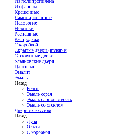
Из полипропилена
Из фанеры
Крашенные
Ламинированные
Недорогие
Новинки
Распашные
Распродажа
С коробкой
Скрытые двери (invisible)
Стеклянные двери
Ульяновские двери
Царговые
Эмалит
Эмаль
Назад
Белые
Эмаль серая
Эмаль слоновая кость
Эмаль со стеклом
Двери из массива
Назад
Дуба
Ольхи
С коробкой