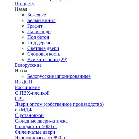
По цвету
Назад
Бежевые
Белый винил
Графит
Палисандр
Под бетон
Под дерево
Светлые двери
Слоновая кость
Все категории (29)
Белорусские
Назад
Белорусские шпонированные
Из ДСП
Российские
C ПВХ-пленкой
CPL
Двери оптом (собственное производство)
из МДФ
С установкой
Складные двери-книжка
Стандарт от 5000 р.
Филёнчатые двери
Эконом-класса от 890 р.