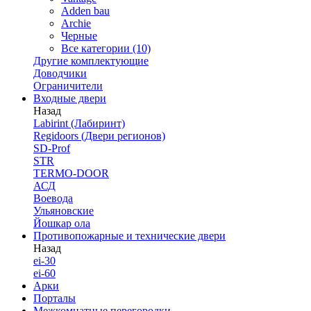
Adden bau
Archie
Черные
Все категории (10)
Другие комплектующие
Доводчики
Ограничители
Входные двери
Назад
Labirint (Лабиринт)
Regidoors (Двери регионов)
SD-Prof
STR
TERMO-DOOR
АСД
Воевода
Ульяновские
Йошкар ола
Противопожарные и технические двери
Назад
ei-30
ei-60
Арки
Порталы
Межкомнатные перегородки