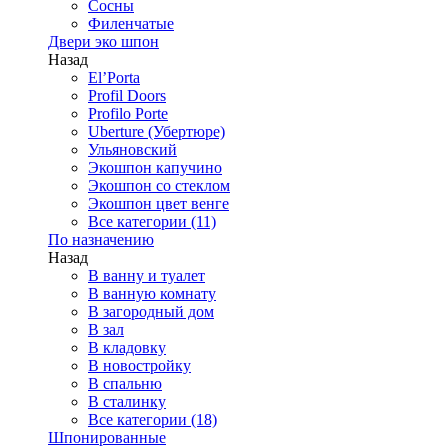
Сосны
Филенчатые
Двери эко шпон
Назад
El’Porta
Profil Doors
Profilo Porte
Uberture (Убертюре)
Ульяновский
Экошпон капучино
Экошпон со стеклом
Экошпон цвет венге
Все категории (11)
По назначению
Назад
В ванну и туалет
В ванную комнату
В загородный дом
В зал
В кладовку
В новостройку
В спальню
В сталинку
Все категории (18)
Шпонированные