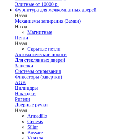
Элитные от 10000 р.
Фурнитура для межкомнатных дверей
Назад
Механизмы запирания (Замки)
Назад
Магнитные
Петли
Назад
Скрытые петли
Автоматические пороги
Для стеклянных дверей
Защелки
Системы открывания
Фиксаторы (завертки)
AGB
Цилиндры
Накладки
Ригели
Дверные ручки
Назад
Armadillo
Genesis
Sillur
Bussare
Vantage