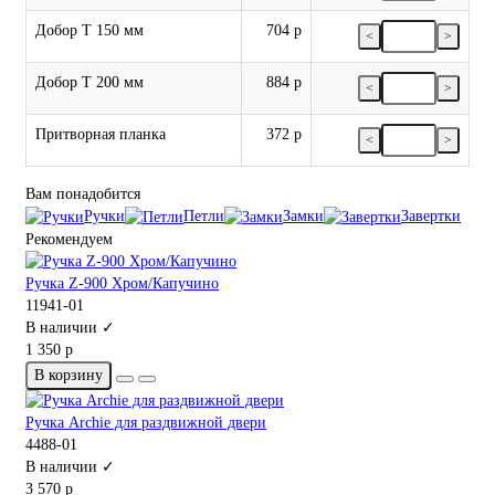
Добор Т 150 мм
704 р
<
>
Добор Т 200 мм
884 р
<
>
Притворная планка
372 р
<
>
Вам понадобится
Ручки
Петли
Замки
Завертки
Рекомендуем
Ручка Z-900 Хром/Капучино
11941-01
В наличии ✓
1 350 р
В корзину
Ручка Archie для раздвижной двери
4488-01
В наличии ✓
3 570 р