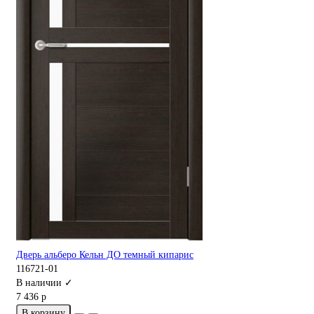
Дверь альберо Кельн ДО темный кипарис
116721-01
В наличии ✓
7 436 р
В корзину