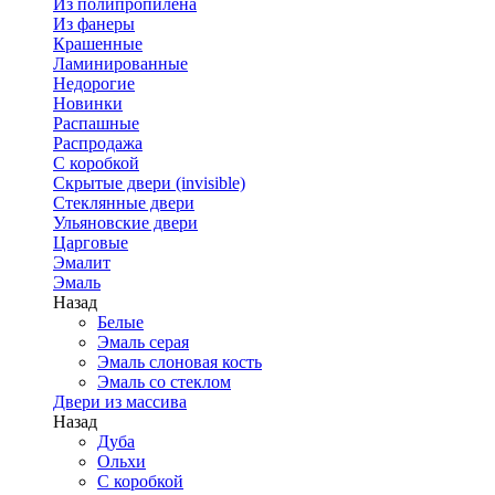
Из полипропилена
Из фанеры
Крашенные
Ламинированные
Недорогие
Новинки
Распашные
Распродажа
С коробкой
Скрытые двери (invisible)
Стеклянные двери
Ульяновские двери
Царговые
Эмалит
Эмаль
Назад
Белые
Эмаль серая
Эмаль слоновая кость
Эмаль со стеклом
Двери из массива
Назад
Дуба
Ольхи
С коробкой