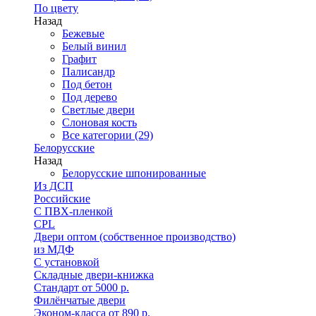
По цвету
Назад
Бежевые
Белый винил
Графит
Палисандр
Под бетон
Под дерево
Светлые двери
Слоновая кость
Все категории (29)
Белорусские
Назад
Белорусские шпонированные
Из ДСП
Российские
C ПВХ-пленкой
CPL
Двери оптом (собственное производство)
из МДФ
С установкой
Складные двери-книжка
Стандарт от 5000 р.
Филёнчатые двери
Эконом-класса от 890 р.