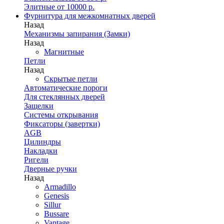
Элитные от 10000 р.
Фурнитура для межкомнатных дверей
Назад
Механизмы запирания (Замки)
Назад
Магнитные
Петли
Назад
Скрытые петли
Автоматические пороги
Для стеклянных дверей
Защелки
Системы открывания
Фиксаторы (завертки)
AGB
Цилиндры
Накладки
Ригели
Дверные ручки
Назад
Armadillo
Genesis
Sillur
Bussare
Vantage