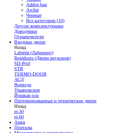
Adden bau
Archie
Черные
Все категории (10)
Другие комплектующие
Доводчики
Ограничители
Входные двери
Назад
Labirint (Лабиринт)
Regidoors (Двери регионов)
SD-Prof
STR
TERMO-DOOR
АСД
Воевода
Ульяновские
Йошкар ола
Противопожарные и технические двери
Назад
ei-30
ei-60
Арки
Порталы
Межкомнатные перегородки