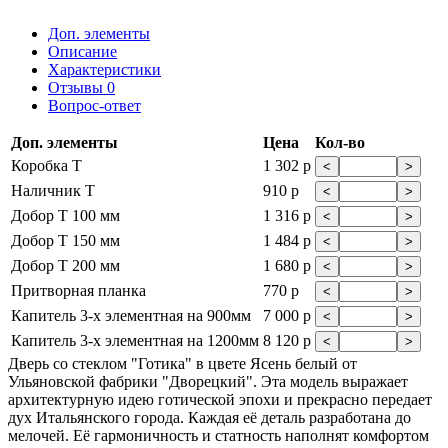
Доп. элементы
Описание
Характеристики
Отзывы
0
Вопрос-ответ
Доп. элементы
Цена
Кол-во
Коробка Т
1 302 р
<
>
Наличник Т
910 р
<
>
Добор Т 100 мм
1 316 р
<
>
Добор Т 150 мм
1 484 р
<
>
Добор Т 200 мм
1 680 р
<
>
Притворная планка
770 р
<
>
Капитель 3-х элементная на 900мм
7 000 р
<
>
Капитель 3-х элементная на 1200мм
8 120 р
<
>
Дверь со стеклом "Готика" в цвете Ясень белый от
Ульяновской фабрики "Дворецкий". Эта модель выражает
архитектурную идею готической эпохи и прекрасно передает
дух Итальянского города. Каждая её деталь разработана до
мелочей. Её гармоничность и статность наполнят комфортом