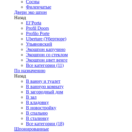
Сосны
Филенчатые
Двери эко шпон
Назад
El’Porta
Profil Doors
Profilo Porte
Uberture (Убертюре)
Ульяновский
Экошпон капучино
Экошпон со стеклом
Экошпон цвет венге
Все категории (11)
По назначению
Назад
В ванну и туалет
В ванную комнату
В загородный дом
В зал
В кладовку
В новостройку
В спальню
В сталинку
Все категории (18)
Шпонированные