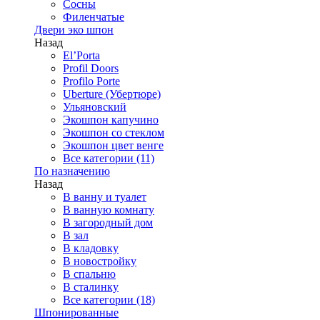
Сосны
Филенчатые
Двери эко шпон
Назад
El’Porta
Profil Doors
Profilo Porte
Uberture (Убертюре)
Ульяновский
Экошпон капучино
Экошпон со стеклом
Экошпон цвет венге
Все категории (11)
По назначению
Назад
В ванну и туалет
В ванную комнату
В загородный дом
В зал
В кладовку
В новостройку
В спальню
В сталинку
Все категории (18)
Шпонированные