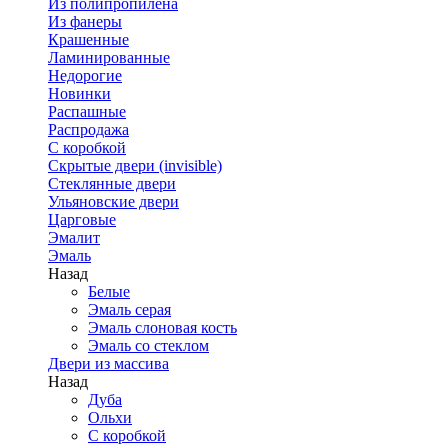
Из полипропилена
Из фанеры
Крашенные
Ламинированные
Недорогие
Новинки
Распашные
Распродажа
С коробкой
Скрытые двери (invisible)
Стеклянные двери
Ульяновские двери
Царговые
Эмалит
Эмаль
Назад
Белые
Эмаль серая
Эмаль слоновая кость
Эмаль со стеклом
Двери из массива
Назад
Дуба
Ольхи
С коробкой