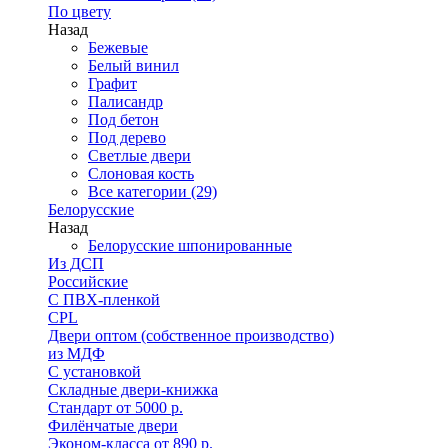
По цвету
Назад
Бежевые
Белый винил
Графит
Палисандр
Под бетон
Под дерево
Светлые двери
Слоновая кость
Все категории (29)
Белорусские
Назад
Белорусские шпонированные
Из ДСП
Российские
C ПВХ-пленкой
CPL
Двери оптом (собственное производство)
из МДФ
С установкой
Складные двери-книжка
Стандарт от 5000 р.
Филёнчатые двери
Эконом-класса от 890 р.