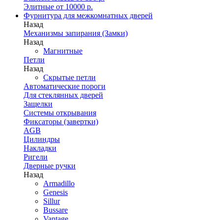
Элитные от 10000 р.
Фурнитура для межкомнатных дверей
Назад
Механизмы запирания (Замки)
Назад
Магнитные
Петли
Назад
Скрытые петли
Автоматические пороги
Для стеклянных дверей
Защелки
Системы открывания
Фиксаторы (завертки)
AGB
Цилиндры
Накладки
Ригели
Дверные ручки
Назад
Armadillo
Genesis
Sillur
Bussare
Vantage