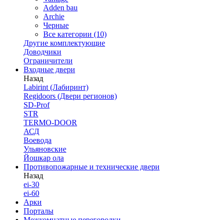
Adden bau
Archie
Черные
Все категории (10)
Другие комплектующие
Доводчики
Ограничители
Входные двери
Назад
Labirint (Лабиринт)
Regidoors (Двери регионов)
SD-Prof
STR
TERMO-DOOR
АСД
Воевода
Ульяновские
Йошкар ола
Противопожарные и технические двери
Назад
ei-30
ei-60
Арки
Порталы
Межкомнатные перегородки