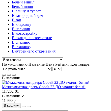
Белый винил
Белый шпон
В ванну и туалет
В загородный дом
В зал
В кладовку
В наличии
В новостройку
В скандинавском стиле
В спальню
В сталинку
Внутреннего открывания
По умолчанию
Название
Цена
Рейтинг
Код Товара
В наличии
Межкомнатная дверь Cobalt 22 ДО эмалит белый
117202-01
В наличии ✓
11 990 р
В корзину