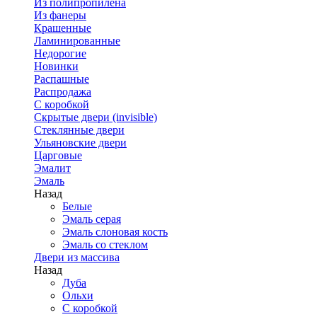
Из полипропилена
Из фанеры
Крашенные
Ламинированные
Недорогие
Новинки
Распашные
Распродажа
С коробкой
Скрытые двери (invisible)
Стеклянные двери
Ульяновские двери
Царговые
Эмалит
Эмаль
Назад
Белые
Эмаль серая
Эмаль слоновая кость
Эмаль со стеклом
Двери из массива
Назад
Дуба
Ольхи
С коробкой