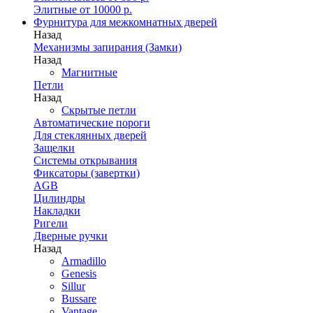
Элитные от 10000 р.
Фурнитура для межкомнатных дверей
Назад
Механизмы запирания (Замки)
Назад
Магнитные
Петли
Назад
Скрытые петли
Автоматические пороги
Для стеклянных дверей
Защелки
Системы открывания
Фиксаторы (завертки)
AGB
Цилиндры
Накладки
Ригели
Дверные ручки
Назад
Armadillo
Genesis
Sillur
Bussare
Vantage