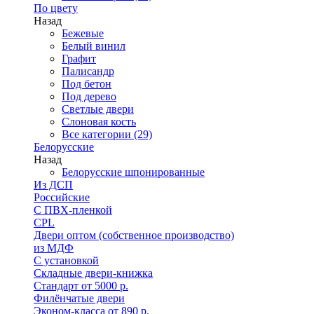
По цвету
Назад
Бежевые
Белый винил
Графит
Палисандр
Под бетон
Под дерево
Светлые двери
Слоновая кость
Все категории (29)
Белорусские
Назад
Белорусские шпонированные
Из ДСП
Российские
C ПВХ-пленкой
CPL
Двери оптом (собственное производство)
из МДФ
С установкой
Складные двери-книжка
Стандарт от 5000 р.
Филёнчатые двери
Эконом-класса от 890 р.