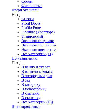
Сосны
Филенчатые
Двери эко шпон
Назад
El’Porta
Profil Doors
Profilo Porte
Uberture (Убертюре)
Ульяновский
Экошпон капучино
Экошпон со стеклом
Экошпон цвет венге
Все категории (11)
По назначению
Назад
В ванну и туалет
В ванную комнату
В загородный дом
В зал
В кладовку
В новостройку
В спальню
В сталинку
Все категории (18)
Шпонированные