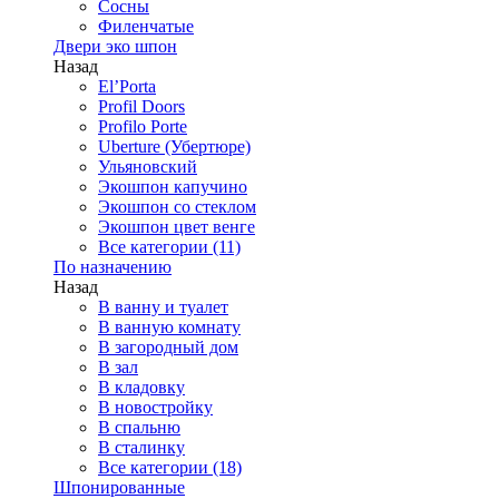
Сосны
Филенчатые
Двери эко шпон
Назад
El’Porta
Profil Doors
Profilo Porte
Uberture (Убертюре)
Ульяновский
Экошпон капучино
Экошпон со стеклом
Экошпон цвет венге
Все категории (11)
По назначению
Назад
В ванну и туалет
В ванную комнату
В загородный дом
В зал
В кладовку
В новостройку
В спальню
В сталинку
Все категории (18)
Шпонированные