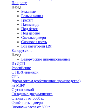
По цвету
Назад
Бежевые
Белый винил
Графит
Палисандр
Под бетон
Под дерево
Светлые двери
Слоновая кость
Все категории (29)
Белорусские
Назад
Белорусские шпонированные
Из ДСП
Российские
C ПВХ-пленкой
CPL
Двери оптом (собственное производство)
из МДФ
С установкой
Складные двери-книжка
Стандарт от 5000 р.
Филёнчатые двери
Эконом-класса от 890 р.