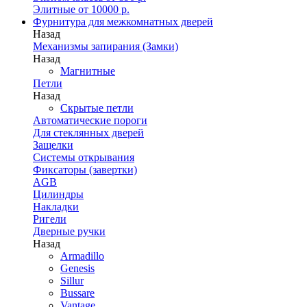
Элитные от 10000 р.
Фурнитура для межкомнатных дверей
Назад
Механизмы запирания (Замки)
Назад
Магнитные
Петли
Назад
Скрытые петли
Автоматические пороги
Для стеклянных дверей
Защелки
Системы открывания
Фиксаторы (завертки)
AGB
Цилиндры
Накладки
Ригели
Дверные ручки
Назад
Armadillo
Genesis
Sillur
Bussare
Vantage