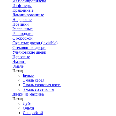
Из полипропилена
Из фанеры
Крашенные
Ламинированные
Недорогие
Новинки
Распашные
Распродажа
С коробкой
Скрытые двери (invisible)
Стеклянные двери
Ульяновские двери
Царговые
Эмалит
Эмаль
Назад
Белые
Эмаль серая
Эмаль слоновая кость
Эмаль со стеклом
Двери из массива
Назад
Дуба
Ольхи
С коробкой