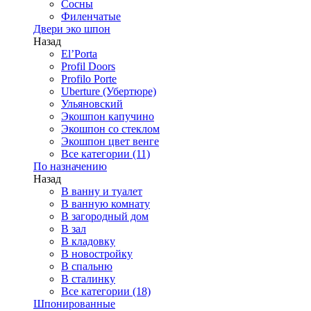
Сосны
Филенчатые
Двери эко шпон
Назад
El’Porta
Profil Doors
Profilo Porte
Uberture (Убертюре)
Ульяновский
Экошпон капучино
Экошпон со стеклом
Экошпон цвет венге
Все категории (11)
По назначению
Назад
В ванну и туалет
В ванную комнату
В загородный дом
В зал
В кладовку
В новостройку
В спальню
В сталинку
Все категории (18)
Шпонированные