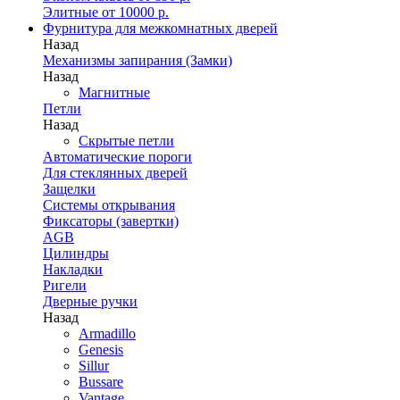
Элитные от 10000 р.
Фурнитура для межкомнатных дверей
Назад
Механизмы запирания (Замки)
Назад
Магнитные
Петли
Назад
Скрытые петли
Автоматические пороги
Для стеклянных дверей
Защелки
Системы открывания
Фиксаторы (завертки)
AGB
Цилиндры
Накладки
Ригели
Дверные ручки
Назад
Armadillo
Genesis
Sillur
Bussare
Vantage