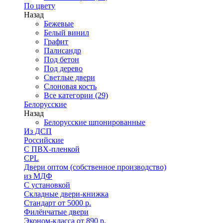
По цвету
Назад
Бежевые
Белый винил
Графит
Палисандр
Под бетон
Под дерево
Светлые двери
Слоновая кость
Все категории (29)
Белорусские
Назад
Белорусские шпонированные
Из ДСП
Российские
C ПВХ-пленкой
CPL
Двери оптом (собственное производство)
из МДФ
С установкой
Складные двери-книжка
Стандарт от 5000 р.
Филёнчатые двери
Эконом-класса от 890 р.