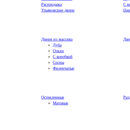
Распродажа
С к
Ульяновские двери
Цар
Двери из массива
Две
Дуба
Ольхи
С коробкой
Сосны
Филенчатые
Остекленные
Раз
Матовые