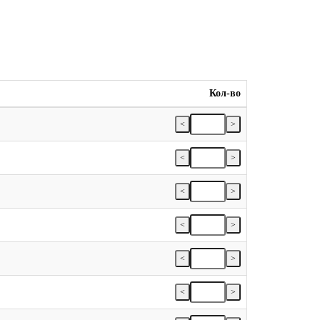
Кол-во
<
>
<
>
<
>
<
>
<
>
<
>