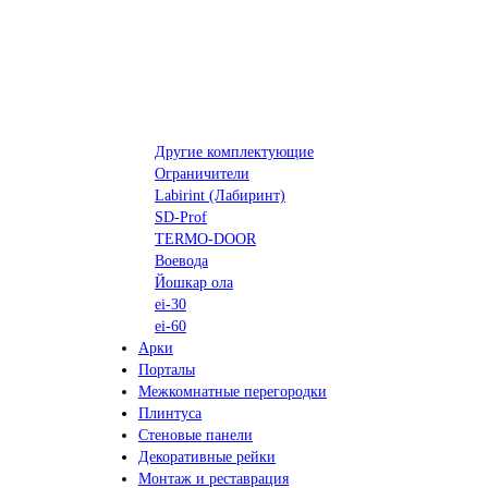
Другие комплектующие
Ограничители
Labirint (Лабиринт)
SD-Prof
TERMO-DOOR
Воевода
Йошкар ола
ei-30
ei-60
Арки
Порталы
Межкомнатные перегородки
Плинтуса
Стеновые панели
Декоративные рейки
Монтаж и реставрация