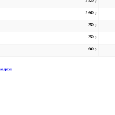
2 520 р
2 660 р
250 р
250 р
600 р
Завертки