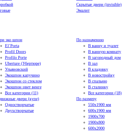
оробкой
Скрытые двери (invisible)
говые
Эмалит
ри эко шпон
По назначению
El’Porta
В ванну и туалет
Profil Doors
В ванную комнату
Profilo Porte
В загородный дом
Uberture (Убертюре)
В зал
Ульяновский
В кладовку
Экошпон капучино
В новостройку
Экошпон со стеклом
В спальню
Экошпон цвет венге
В сталинку
Все категории (11)
Все категории (18)
движные двери (купе)
По размеру
Одностворчатые
550x1900 мм
Двухстворчатые
600x1900 мм
1900х700
1900х800
600x2000