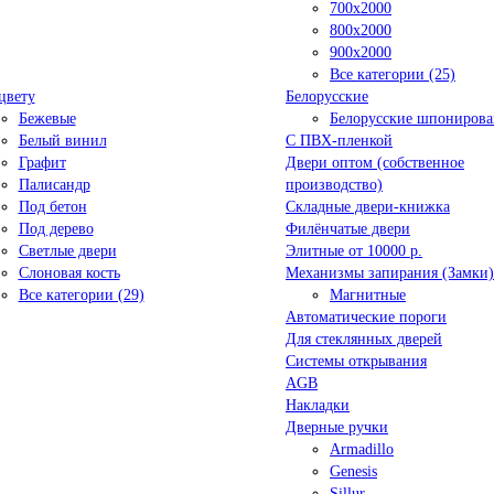
700x2000
800x2000
900x2000
Все категории (25)
цвету
Белорусские
Бежевые
Белорусские шпониров
Белый винил
C ПВХ-пленкой
Графит
Двери оптом (собственное
Палисандр
производство)
Под бетон
Складные двери-книжка
Под дерево
Филёнчатые двери
Светлые двери
Элитные от 10000 р.
Слоновая кость
Механизмы запирания (Замки)
Все категории (29)
Магнитные
Автоматические пороги
Для стеклянных дверей
Системы открывания
AGB
Накладки
Дверные ручки
Armadillo
Genesis
Sillur