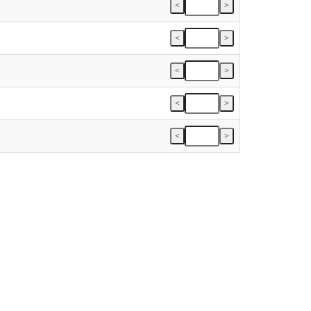
<
>
<
>
<
>
<
>
<
>