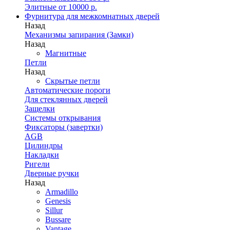
Элитные от 10000 р.
Фурнитура для межкомнатных дверей
Назад
Механизмы запирания (Замки)
Назад
Магнитные
Петли
Назад
Скрытые петли
Автоматические пороги
Для стеклянных дверей
Защелки
Системы открывания
Фиксаторы (завертки)
AGB
Цилиндры
Накладки
Ригели
Дверные ручки
Назад
Armadillo
Genesis
Sillur
Bussare
Vantage