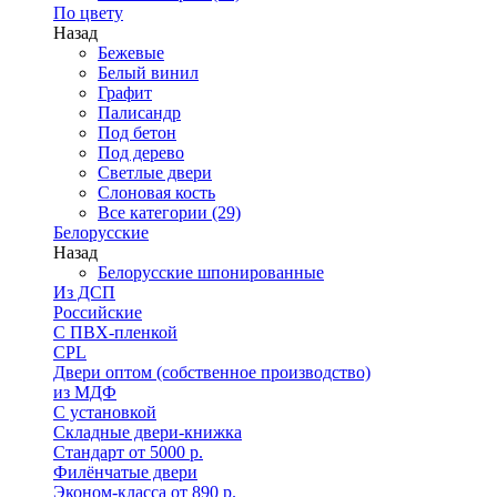
По цвету
Назад
Бежевые
Белый винил
Графит
Палисандр
Под бетон
Под дерево
Светлые двери
Слоновая кость
Все категории (29)
Белорусские
Назад
Белорусские шпонированные
Из ДСП
Российские
C ПВХ-пленкой
CPL
Двери оптом (собственное производство)
из МДФ
С установкой
Складные двери-книжка
Стандарт от 5000 р.
Филёнчатые двери
Эконом-класса от 890 р.