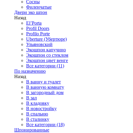
Сосны
Филенчатые
Двери эко шпон
Назад
El’Porta
Profil Doors
Profilo Porte
Uberture (Убертюре)
Ульяновский
Экошпон капучино
Экошпон со стеклом
Экошпон цвет венге
Все категории (11)
По назначению
Назад
В ванну и туалет
В ванную комнату
В загородный дом
В зал
В кладовку
В новостройку
В спальню
В сталинку
Все категории (18)
Шпонированные