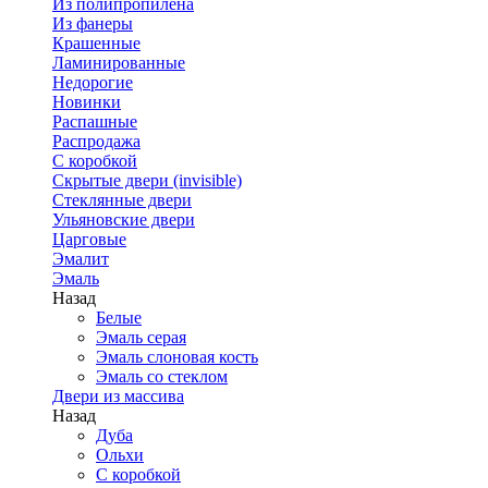
Из полипропилена
Из фанеры
Крашенные
Ламинированные
Недорогие
Новинки
Распашные
Распродажа
С коробкой
Скрытые двери (invisible)
Стеклянные двери
Ульяновские двери
Царговые
Эмалит
Эмаль
Назад
Белые
Эмаль серая
Эмаль слоновая кость
Эмаль со стеклом
Двери из массива
Назад
Дуба
Ольхи
С коробкой