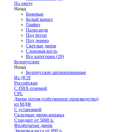
По цвету
Назад
Бежевые
Белый винил
Графит
Палисандр
Под бетон
Под дерево
Светлые двери
Слоновая кость
Все категории (29)
Белорусские
Назад
Белорусские шпонированные
Из ДСП
Российские
C ПВХ-пленкой
CPL
Двери оптом (собственное производство)
из МДФ
С установкой
Складные двери-книжка
Стандарт от 5000 р.
Филёнчатые двери
Эконом-класса от 890 р.