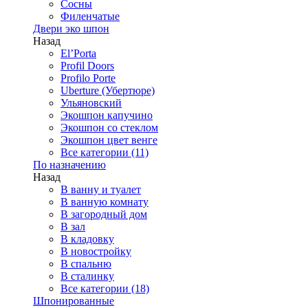
Сосны
Филенчатые
Двери эко шпон
Назад
El’Porta
Profil Doors
Profilo Porte
Uberture (Убертюре)
Ульяновский
Экошпон капучино
Экошпон со стеклом
Экошпон цвет венге
Все категории (11)
По назначению
Назад
В ванну и туалет
В ванную комнату
В загородный дом
В зал
В кладовку
В новостройку
В спальню
В сталинку
Все категории (18)
Шпонированные