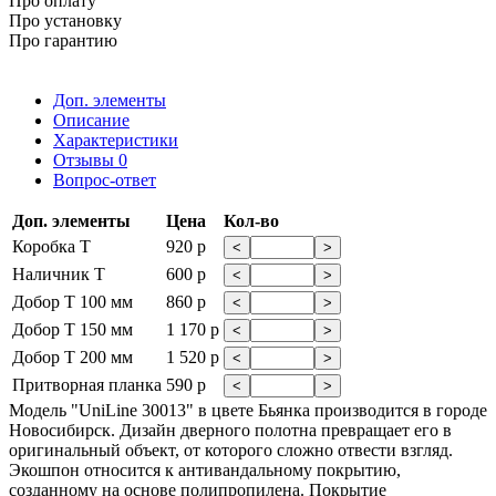
Про оплату
Про установку
Про гарантию
Доп. элементы
Описание
Характеристики
Отзывы
0
Вопрос-ответ
Доп. элементы
Цена
Кол-во
Коробка Т
920 р
<
>
Наличник Т
600 р
<
>
Добор Т 100 мм
860 р
<
>
Добор Т 150 мм
1 170 р
<
>
Добор Т 200 мм
1 520 р
<
>
Притворная планка
590 р
<
>
Модель "UniLine 30013" в цвете Бьянка производится в городе
Новосибирск. Дизайн дверного полотна превращает его в
оригинальный объект, от которого сложно отвести взгляд.
Экошпон относится к антивандальному покрытию,
созданному на основе полипропилена. Покрытие