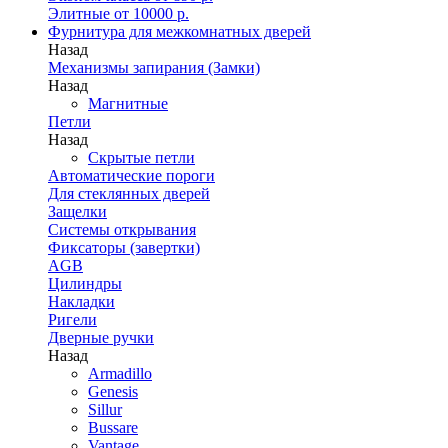
Элитные от 10000 р.
Фурнитура для межкомнатных дверей
Назад
Механизмы запирания (Замки)
Назад
Магнитные
Петли
Назад
Скрытые петли
Автоматические пороги
Для стеклянных дверей
Защелки
Системы открывания
Фиксаторы (завертки)
AGB
Цилиндры
Накладки
Ригели
Дверные ручки
Назад
Armadillo
Genesis
Sillur
Bussare
Vantage