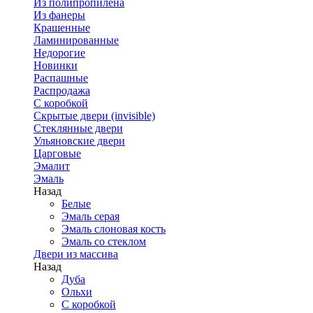
Из полипропилена
Из фанеры
Крашенные
Ламинированные
Недорогие
Новинки
Распашные
Распродажа
С коробкой
Скрытые двери (invisible)
Стеклянные двери
Ульяновские двери
Царговые
Эмалит
Эмаль
Назад
Белые
Эмаль серая
Эмаль слоновая кость
Эмаль со стеклом
Двери из массива
Назад
Дуба
Ольхи
С коробкой