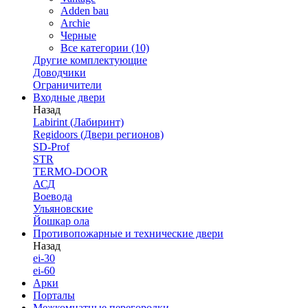
Adden bau
Archie
Черные
Все категории (10)
Другие комплектующие
Доводчики
Ограничители
Входные двери
Назад
Labirint (Лабиринт)
Regidoors (Двери регионов)
SD-Prof
STR
TERMO-DOOR
АСД
Воевода
Ульяновские
Йошкар ола
Противопожарные и технические двери
Назад
ei-30
ei-60
Арки
Порталы
Межкомнатные перегородки