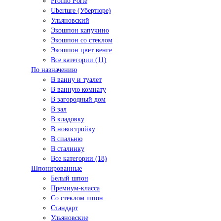
Profilo Porte
Uberture (Убертюре)
Ульяновский
Экошпон капучино
Экошпон со стеклом
Экошпон цвет венге
Все категории (11)
По назначению
В ванну и туалет
В ванную комнату
В загородный дом
В зал
В кладовку
В новостройку
В спальню
В сталинку
Все категории (18)
Шпонированные
Белый шпон
Премиум-класса
Со стеклом шпон
Стандарт
Ульяновские