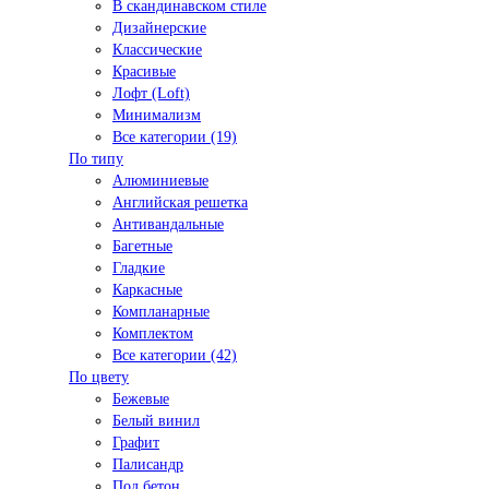
В скандинавском стиле
Дизайнерские
Классические
Красивые
Лофт (Loft)
Минимализм
Все категории (19)
По типу
Алюминиевые
Английская решетка
Антивандальные
Багетные
Гладкие
Каркасные
Компланарные
Комплектом
Все категории (42)
По цвету
Бежевые
Белый винил
Графит
Палисандр
Под бетон