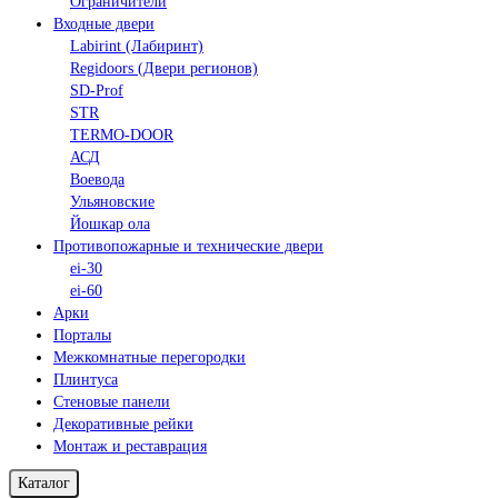
Ограничители
Входные двери
Labirint (Лабиринт)
Regidoors (Двери регионов)
SD-Prof
STR
TERMO-DOOR
АСД
Воевода
Ульяновские
Йошкар ола
Противопожарные и технические двери
ei-30
ei-60
Арки
Порталы
Межкомнатные перегородки
Плинтуса
Стеновые панели
Декоративные рейки
Монтаж и реставрация
Каталог