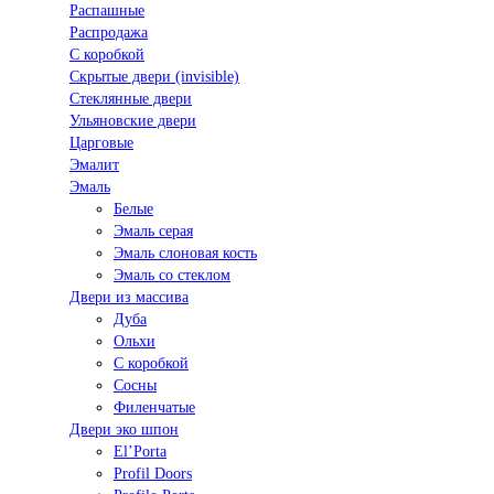
Распашные
Распродажа
С коробкой
Скрытые двери (invisible)
Стеклянные двери
Ульяновские двери
Царговые
Эмалит
Эмаль
Белые
Эмаль серая
Эмаль слоновая кость
Эмаль со стеклом
Двери из массива
Дуба
Ольхи
С коробкой
Сосны
Филенчатые
Двери эко шпон
El’Porta
Profil Doors