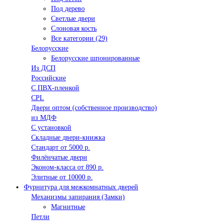
Под дерево
Светлые двери
Слоновая кость
Все категории (29)
Белорусские
Белорусские шпонированные
Из ДСП
Российские
C ПВХ-пленкой
CPL
Двери оптом (собственное производство)
из МДФ
С установкой
Складные двери-книжка
Стандарт от 5000 р.
Филёнчатые двери
Эконом-класса от 890 р.
Элитные от 10000 р.
Фурнитура для межкомнатных дверей
Механизмы запирания (Замки)
Магнитные
Петли