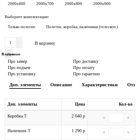
2000x600
2000x700
2000x800
2000x900
Выберите комплектацию
Только полотно
Полотно, коробка, наличники (телескоп.)
В корзину
В избранное
В сравнение
Про замер
Про доставку
Про подъем
Про оплату
Про установку
Про гарантию
Доп. элементы
Описание
Характеристики
Отзы
Доп. элементы
Цена
Кол-во
Коробка Т
2 040 р
<
>
Наличник Т
1 290 р
<
>