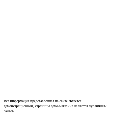
Дверь дворецкий Верона ДО дуб английский
4968-01
В наличии ✓
22 540 р
В корзину
Вся информация представленная на сайте является
демонстрационной, страницы демо-магазина являются публичным
сайтом