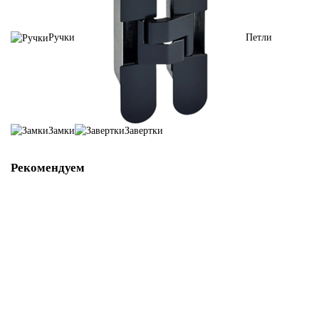
Ручки
Петли
Замки
Завертки
Рекомендуем
Ручка Z-900 Хром/Капучино
11941-01
В наличии ✓
1 350 р