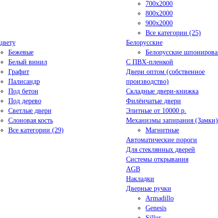
700x2000
800x2000
900x2000
Все категории (25)
цвету
Белорусские
Бежевые
Белорусские шпониров
Белый винил
C ПВХ-пленкой
Графит
Двери оптом (собственное
Палисандр
производство)
Под бетон
Складные двери-книжка
Под дерево
Филёнчатые двери
Светлые двери
Элитные от 10000 р.
Слоновая кость
Механизмы запирания (Замки)
Все категории (29)
Магнитные
Автоматические пороги
Для стеклянных дверей
Системы открывания
AGB
Накладки
Дверные ручки
Armadillo
Genesis
Sillur