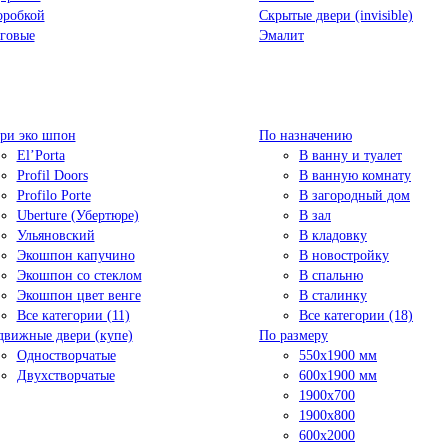
оробкой
Скрытые двери (invisible)
говые
Эмалит
ри эко шпон
По назначению
El’Porta
В ванну и туалет
Profil Doors
В ванную комнату
Profilo Porte
В загородный дом
Uberture (Убертюре)
В зал
Ульяновский
В кладовку
Экошпон капучино
В новостройку
Экошпон со стеклом
В спальню
Экошпон цвет венге
В сталинку
Все категории (11)
Все категории (18)
движные двери (купе)
По размеру
Одностворчатые
550x1900 мм
Двухстворчатые
600x1900 мм
1900х700
1900х800
600x2000