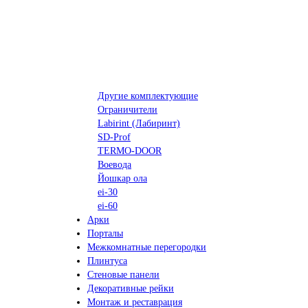
Другие комплектующие
Ограничители
Labirint (Лабиринт)
SD-Prof
TERMO-DOOR
Воевода
Йошкар ола
ei-30
ei-60
Арки
Порталы
Межкомнатные перегородки
Плинтуса
Стеновые панели
Декоративные рейки
Монтаж и реставрация