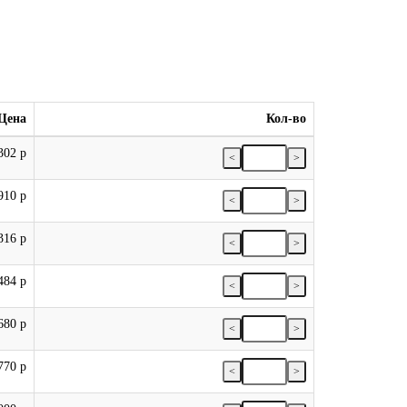
Цена
Кол-во
302 р
<
>
910 р
<
>
316 р
<
>
484 р
<
>
680 р
<
>
770 р
<
>