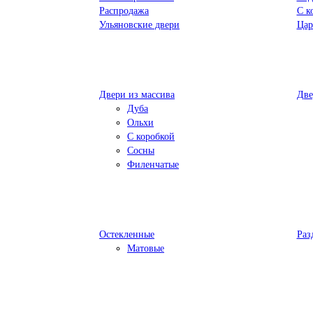
Распродажа
С к
Ульяновские двери
Цар
Двери из массива
Две
Дуба
Ольхи
С коробкой
Сосны
Филенчатые
Остекленные
Раз
Матовые