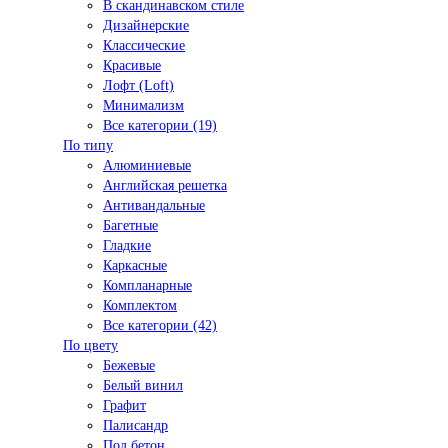
В скандинавском стиле
Дизайнерские
Классические
Красивые
Лофт (Loft)
Минимализм
Все категории (19)
По типу
Алюминиевые
Английская решетка
Антивандальные
Багетные
Гладкие
Каркасные
Компланарные
Комплектом
Все категории (42)
По цвету
Бежевые
Белый винил
Графит
Палисандр
Под бетон