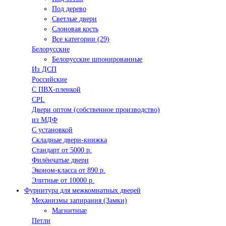
Под дерево
Светлые двери
Слоновая кость
Все категории (29)
Белорусские
Белорусские шпонированные
Из ДСП
Российские
C ПВХ-пленкой
CPL
Двери оптом (собственное производство)
из МДФ
С установкой
Складные двери-книжка
Стандарт от 5000 р.
Филёнчатые двери
Эконом-класса от 890 р.
Элитные от 10000 р.
Фурнитура для межкомнатных дверей
Механизмы запирания (Замки)
Магнитные
Петли