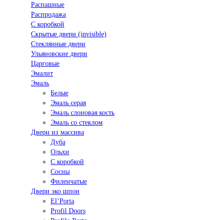
Распашные
Распродажа
С коробкой
Скрытые двери (invisible)
Стеклянные двери
Ульяновские двери
Царговые
Эмалит
Эмаль
Белые
Эмаль серая
Эмаль слоновая кость
Эмаль со стеклом
Двери из массива
Дуба
Ольхи
С коробкой
Сосны
Филенчатые
Двери эко шпон
El’Porta
Profil Doors