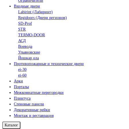
Ограничители
Входные двери
Labirint (Лабиринт)
Regidoors (Двери регионов)
SD-Prof
STR
TERMO-DOOR
АСД
Воевода
Ульяновские
Йошкар ола
Противопожарные и технические двери
ei-30
ei-60
Арки
Порталы
Межкомнатные перегородки
Плинтуса
Стеновые панели
Декоративные рейки
Монтаж и реставрация
Каталог