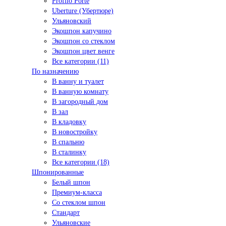
Profilo Porte
Uberture (Убертюре)
Ульяновский
Экошпон капучино
Экошпон со стеклом
Экошпон цвет венге
Все категории (11)
По назначению
В ванну и туалет
В ванную комнату
В загородный дом
В зал
В кладовку
В новостройку
В спальню
В сталинку
Все категории (18)
Шпонированные
Белый шпон
Премиум-класса
Со стеклом шпон
Стандарт
Ульяновские