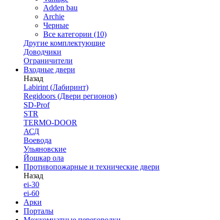
Adden bau
Archie
Черные
Все категории (10)
Другие комплектующие
Доводчики
Ограничители
Входные двери
Назад
Labirint (Лабиринт)
Regidoors (Двери регионов)
SD-Prof
STR
TERMO-DOOR
АСД
Воевода
Ульяновские
Йошкар ола
Противопожарные и технические двери
Назад
ei-30
ei-60
Арки
Порталы
Межкомнатные перегородки