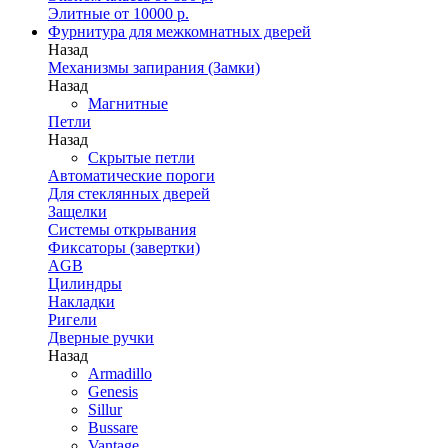
Элитные от 10000 р.
Фурнитура для межкомнатных дверей
Назад
Механизмы запирания (Замки)
Назад
Магнитные
Петли
Назад
Скрытые петли
Автоматические пороги
Для стеклянных дверей
Защелки
Системы открывания
Фиксаторы (завертки)
AGB
Цилиндры
Накладки
Ригели
Дверные ручки
Назад
Armadillo
Genesis
Sillur
Bussare
Vantage