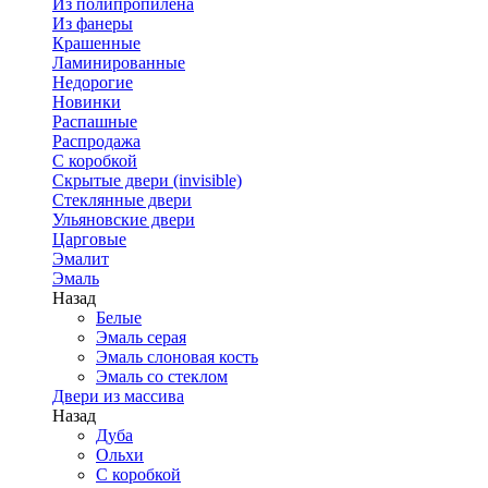
Из полипропилена
Из фанеры
Крашенные
Ламинированные
Недорогие
Новинки
Распашные
Распродажа
С коробкой
Скрытые двери (invisible)
Стеклянные двери
Ульяновские двери
Царговые
Эмалит
Эмаль
Назад
Белые
Эмаль серая
Эмаль слоновая кость
Эмаль со стеклом
Двери из массива
Назад
Дуба
Ольхи
С коробкой