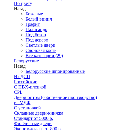
По цвету
Назад
Бежевые
Белый винил
Графит
Палисандр
Под бетон
Под дерево
Светлые двери
Слоновая кость
Все категории (29)
Белорусские
Назад
Белорусские шпонированные
Из ДСП
Российские
C ПВХ-пленкой
CPL
Двери оптом (собственное производство)
из МДФ
С установкой
Складные двери-книжка
Стандарт от 5000 р.
Филёнчатые двери
Эконом-класса от 890 р.