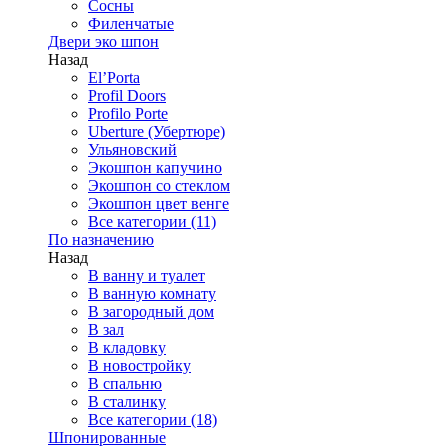
Сосны
Филенчатые
Двери эко шпон
Назад
El’Porta
Profil Doors
Profilo Porte
Uberture (Убертюре)
Ульяновский
Экошпон капучино
Экошпон со стеклом
Экошпон цвет венге
Все категории (11)
По назначению
Назад
В ванну и туалет
В ванную комнату
В загородный дом
В зал
В кладовку
В новостройку
В спальню
В сталинку
Все категории (18)
Шпонированные