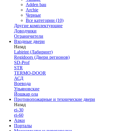
Adden bau
Archie
Черные
Все категории (10)
Другие комплектующие
Доводчики
Ограничители
Входные двери
Назад
Labirint (Лабиринт)
Regidoors (Двери регионов)
SD-Prof
STR
TERMO-DOOR
АСД
Воевода
Ульяновские
Йошкар ола
Противопожарные и технические двери
Назад
ei-30
ei-60
Арки
Порталы
Межкомнатные перегородки