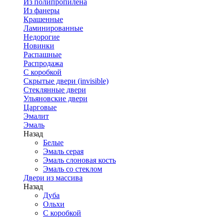
Из полипропилена
Из фанеры
Крашенные
Ламинированные
Недорогие
Новинки
Распашные
Распродажа
С коробкой
Скрытые двери (invisible)
Стеклянные двери
Ульяновские двери
Царговые
Эмалит
Эмаль
Назад
Белые
Эмаль серая
Эмаль слоновая кость
Эмаль со стеклом
Двери из массива
Назад
Дуба
Ольхи
С коробкой