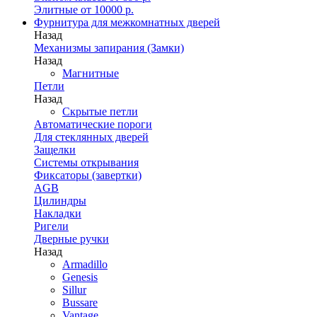
Элитные от 10000 р.
Фурнитура для межкомнатных дверей
Назад
Механизмы запирания (Замки)
Назад
Магнитные
Петли
Назад
Скрытые петли
Автоматические пороги
Для стеклянных дверей
Защелки
Системы открывания
Фиксаторы (завертки)
AGB
Цилиндры
Накладки
Ригели
Дверные ручки
Назад
Armadillo
Genesis
Sillur
Bussare
Vantage