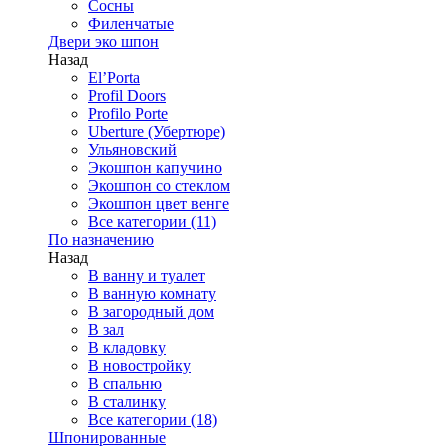
Сосны
Филенчатые
Двери эко шпон
Назад
El’Porta
Profil Doors
Profilo Porte
Uberture (Убертюре)
Ульяновский
Экошпон капучино
Экошпон со стеклом
Экошпон цвет венге
Все категории (11)
По назначению
Назад
В ванну и туалет
В ванную комнату
В загородный дом
В зал
В кладовку
В новостройку
В спальню
В сталинку
Все категории (18)
Шпонированные