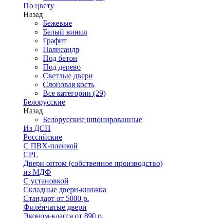
По цвету
Назад
Бежевые
Белый винил
Графит
Палисандр
Под бетон
Под дерево
Светлые двери
Слоновая кость
Все категории (29)
Белорусские
Назад
Белорусские шпонированные
Из ДСП
Российские
C ПВХ-пленкой
CPL
Двери оптом (собственное производство)
из МДФ
С установкой
Складные двери-книжка
Стандарт от 5000 р.
Филёнчатые двери
Эконом-класса от 890 р.