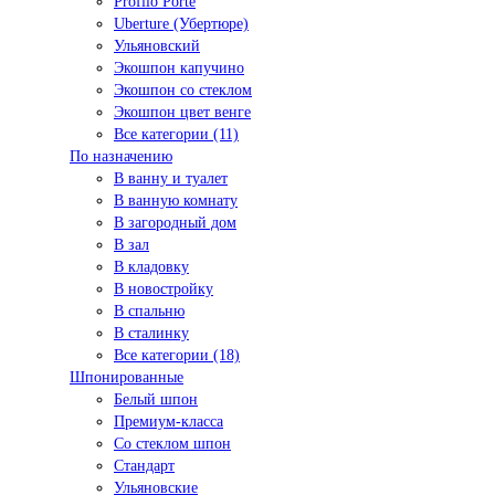
Profilo Porte
Uberture (Убертюре)
Ульяновский
Экошпон капучино
Экошпон со стеклом
Экошпон цвет венге
Все категории (11)
По назначению
В ванну и туалет
В ванную комнату
В загородный дом
В зал
В кладовку
В новостройку
В спальню
В сталинку
Все категории (18)
Шпонированные
Белый шпон
Премиум-класса
Со стеклом шпон
Стандарт
Ульяновские