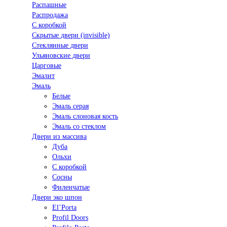
Распашные
Распродажа
С коробкой
Скрытые двери (invisible)
Стеклянные двери
Ульяновские двери
Царговые
Эмалит
Эмаль
Белые
Эмаль серая
Эмаль слоновая кость
Эмаль со стеклом
Двери из массива
Дуба
Ольхи
С коробкой
Сосны
Филенчатые
Двери эко шпон
El’Porta
Profil Doors