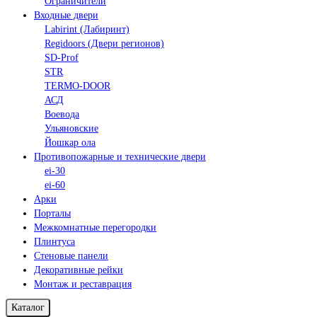
Ограничители
Входные двери
Labirint (Лабиринт)
Regidoors (Двери регионов)
SD-Prof
STR
TERMO-DOOR
АСД
Воевода
Ульяновские
Йошкар ола
Противопожарные и технические двери
ei-30
ei-60
Арки
Порталы
Межкомнатные перегородки
Плинтуса
Стеновые панели
Декоративные рейки
Монтаж и реставрация
Каталог