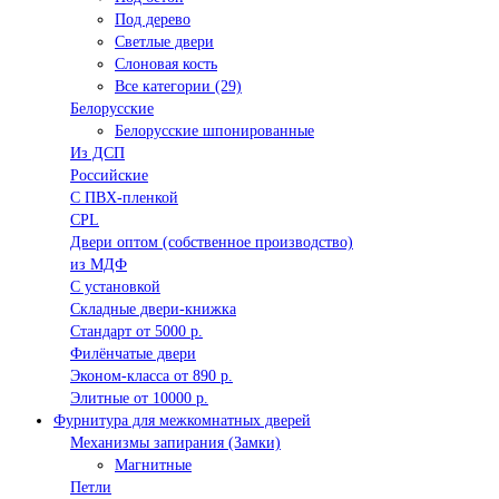
Под дерево
Светлые двери
Слоновая кость
Все категории (29)
Белорусские
Белорусские шпонированные
Из ДСП
Российские
C ПВХ-пленкой
CPL
Двери оптом (собственное производство)
из МДФ
С установкой
Складные двери-книжка
Стандарт от 5000 р.
Филёнчатые двери
Эконом-класса от 890 р.
Элитные от 10000 р.
Фурнитура для межкомнатных дверей
Механизмы запирания (Замки)
Магнитные
Петли