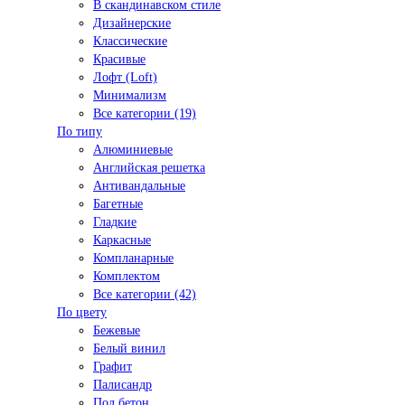
В скандинавском стиле
Дизайнерские
Классические
Красивые
Лофт (Loft)
Минимализм
Все категории (19)
По типу
Алюминиевые
Английская решетка
Антивандальные
Багетные
Гладкие
Каркасные
Компланарные
Комплектом
Все категории (42)
По цвету
Бежевые
Белый винил
Графит
Палисандр
Под бетон